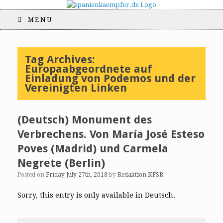
MENU
Tag Archives:
Europaabgeordnete auf
Einladung von Podemos und der
Vereinigten Linken
(Deutsch) Monument des
Verbrechens. Von María José Esteso
Poves (Madrid) und Carmela
Negrete (Berlin)
Posted on
Friday July 27th, 2018
by
Redaktion KFSR
Sorry, this entry is only available in Deutsch.