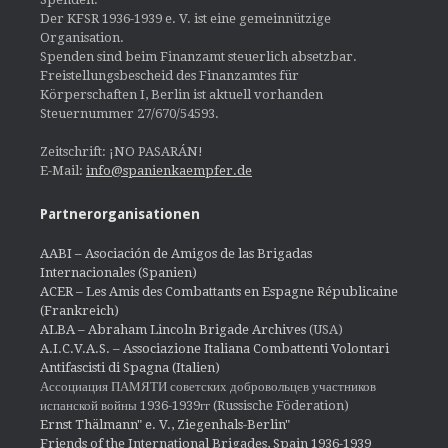
Der KFSR 1936-1939 e. V. ist eine gemeinnützige
Organisation.
Spenden sind beim Finanzamt steuerlich absetzbar.
Freistellungsbescheid des Finanzamtes für
Körperschaften I, Berlin ist aktuell vorhanden
Steuernummer 27/670/54593.
Zeitschrift: ¡NO PASARÁN!
E-Mail:
info@spanienkaempfer.de
Partnerorganisationen
AABI – Asociación de Amigos de las Brigadas
Internacionales (Spanien)
ACER – Les Amis des Combattants en Espagne Républicaine
(Frankreich)
ALBA – Abraham Lincoln Brigade Archives
(USA)
A.I.C.V.A.S. – Associazione Italiana Combattenti Volontari
Antifascisti di Spagna (Italien)
Ассоциация ПАМЯТИ советских добровольцев участников
испанской войны 1936-1939гг (Russische Föderation)
Ernst Thälmann" e. V., Ziegenhals-Berlin"
Friends of the International Brigades, Spain 1936-1939