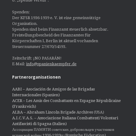
o. „Spende Verein“.
Spenden:
Der KFSR 1936-1939 e. V. ist eine gemeinnützige
Organisation.
Spenden sind beim Finanzamt steuerlich absetzbar.
Freistellungsbescheid des Finanzamtes für
Körperschaften I, Berlin ist aktuell vorhanden
Steuernummer 27/670/54593.
Zeitschrift: ¡NO PASARÁN!
E-Mail:
info@spanienkaempfer.de
Partnerorganisationen
AABI – Asociación de Amigos de las Brigadas
Internacionales (Spanien)
ACER – Les Amis des Combattants en Espagne Républicaine
(Frankreich)
ALBA – Abraham Lincoln Brigade Archives
(USA)
A.I.C.V.A.S. – Associazione Italiana Combattenti Volontari
Antifascisti di Spagna (Italien)
Ассоциация ПАМЯТИ советских добровольцев участников
испанской войны 1936-1939гг (Russische Föderation)