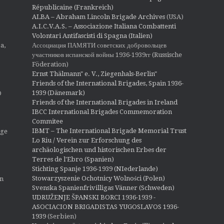
Républicaine (Frankreich)
ALBA – Abraham Lincoln Brigade Archives
(USA)
A.I.C.V.A.S. – Associazione Italiana Combattenti
Volontari Antifascisti di Spagna (Italien)
Ассоциация ПАМЯТИ советских добровольцев
a,
участников испанской войны 1936-1939гг (Russische
Föderation)
Ernst Thälmann" e. V., Ziegenhals-Berlin"
Friends of the International Brigades, Spain 1936-
1939 (Dänemark)
O
Friends of the International Brigades in Ireland
IBCC International Brigades Commemoration
Commitee
IBMT – The International Brigade Memorial Trust
ige
Lo Riu / Verein zur Erforschung des
archäologischen und historischen Erbes der
Terres de l'Ebro (Spanien)
Stichting Spanje 1936-1939 (NIederlande)
Stowarzyszenie Ochotnicy Wolności (Polen)
en
Svenska Spanienfrivilligas Vänner (Schweden)
UDRUŽENJE ŠPANSKI BORCI 1936-1939 -
ASOCIACION BRIGADISTAS YUGOSLAVOS 1936-
1939
(Serbien)