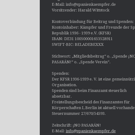
E-Mail: info@spanienkaempfer.de
Vorsitzender: Harald Wittstock
Kontoverbindung für Beitrag und Spenden:
Kontoinhaber: Kämpfer und Freunde der Sp
Republik 1936 - 1939 e.V. (KFSR)
IBAN: DE31 100500001653528911
SWIFT-BIC: BELADEBEXXX
Stichwort: „Mitgliedsbeitrag“ o. „Spende ¡N
PASARÁN!“ o. „Spende Verein“.
Spenden:
Der KFSR 1936-1939 e. V. ist eine gemeinnütz
Organisation.
Spenden sind beim Finanzamt steuerlich
absetzbar.
Freistellungsbescheid des Finanzamtes für
Körperschaften I, Berlin ist aktuell vorhand
Steuernummer 27/670/54593.
Zeitschrift: ¡NO PASARÁN!
E-Mail:
info@spanienkaempfer.de