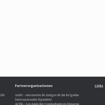
Partnerorganisationen
Links
lik
AABI – Asociación de Amigos de las Brigadas
Internacionales (Spanien)
ACER – Les Amis des Combattants en Espagne