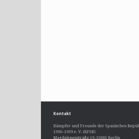
Kontakt
Kämpfer und Freunde der Spanischen Repub
1936–1939 e. V. (KFSR)
Magdalenenstraße 19, 10365 Berlin