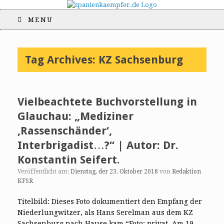
MENU
Tag Archives:
KZ Sachsenburg
Vielbeachtete Buchvorstellung in
Glauchau: „Mediziner
‚Rassenschänder‘,
Interbrigadist…?“ | Autor: Dr.
Konstantin Seifert.
Veröffentlicht am:
Dienstag, der 23. Oktober 2018
von
Redaktion
KFSR
Titelbild: Dieses Foto dokumentiert den Empfang der
Niederlungwitzer, als Hans Serelman aus dem KZ
Sachsenburg nach Hause kam.“Foto: privat. Am 19.