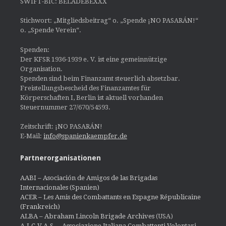
SWIFT-BIC: BELADEBEXXX
Stichwort: „Mitgliedsbeitrag“ o. „Spende ¡NO PASARÁN!“
o. „Spende Verein“.
Spenden:
Der KFSR 1936-1939 e. V. ist eine gemeinnützige
Organisation.
Spenden sind beim Finanzamt steuerlich absetzbar.
Freistellungsbescheid des Finanzamtes für
Körperschaften I, Berlin ist aktuell vorhanden
Steuernummer 27/670/54593.
Zeitschrift: ¡NO PASARÁN!
E-Mail:
info@spanienkaempfer.de
Partnerorganisationen
AABI – Asociación de Amigos de las Brigadas
Internacionales (Spanien)
ACER – Les Amis des Combattants en Espagne Républicaine
(Frankreich)
ALBA – Abraham Lincoln Brigade Archives
(USA)
A.I.C.V.A.S. – Associazione Italiana Combattenti Volontari