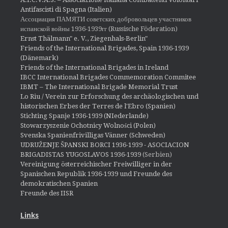
Antifascisti di Spagna (Italien)
Ассоциация ПАМЯТИ советских добровольцев участников
испанской войны 1936-1939гг (Russische Föderation)
Ernst Thälmann" e. V., Ziegenhals-Berlin"
Friends of the International Brigades, Spain 1936-1939
(Dänemark)
Friends of the International Brigades in Ireland
IBCC International Brigades Commemoration Commitee
IBMT – The International Brigade Memorial Trust
Lo Riu / Verein zur Erforschung des archäologischen und
historischen Erbes der Terres de l'Ebro (Spanien)
Stichting Spanje 1936-1939 (NIederlande)
Stowarzyszenie Ochotnicy Wolności (Polen)
Svenska Spanienfrivilligas Vänner (Schweden)
UDRUŽENJE ŠPANSKI BORCI 1936-1939 - ASOCIACION
BRIGADISTAS YUGOSLAVOS 1936-1939
(Serbien)
Vereinigung österreichischer Freiwilliger in der
Spanischen Republik 1936-1939 und Freunde des
demokratischen Spanien
Freunde des IISR
Links