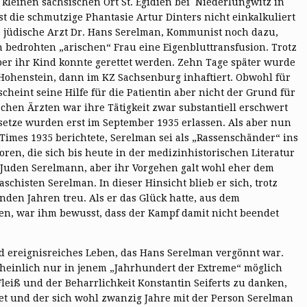
kleinen sächsischen Ort St. Egidien bei Niederlungwitz in
t die schmutzige Phantasie Artur Dinters nicht einkalkuliert
 jüdische Arzt Dr. Hans Serelman, Kommunist noch dazu,
 bedrohten „arischen“ Frau eine Eigenbluttransfusion. Trotz
ber ihr Kind konnte gerettet werden. Zehn Tage später wurde
 Hohenstein, dann im KZ Sachsenburg inhaftiert. Obwohl für
heint seine Hilfe für die Patientin aber nicht der Grund für
schen Ärzten war ihre Tätigkeit zwar substantiell erschwert
etze wurden erst im September 1935 erlassen. Als aber nun
Times 1935 berichtete, Serelman sei als „Rassenschänder“ ins
en, die sich bis heute in der medizinhistorischen Literatur
n Juden Serelmann, aber ihr Vorgehen galt wohl eher dem
histen Serelman. In dieser Hinsicht blieb er sich, trotz
den Jahren treu. Als er das Glück hatte, aus dem
en, war ihm bewusst, dass der Kampf damit nicht beendet
d ereignisreiches Leben, das Hans Serelman vergönnt war.
cheinlich nur in jenem „Jahrhundert der Extreme“ möglich
leiß und der Beharrlichkeit Konstantin Seiferts zu danken,
itet und der sich wohl zwanzig Jahre mit der Person Serelman