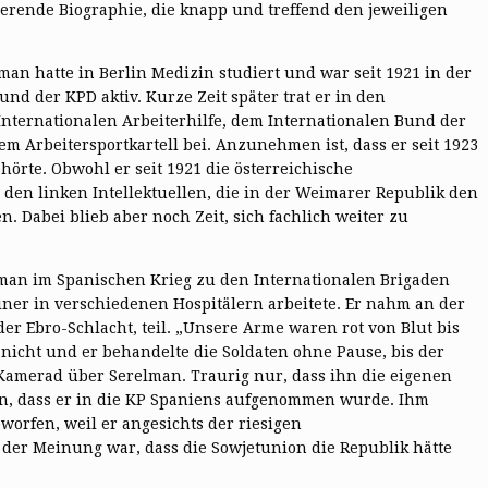
nierende Biographie, die knapp und treffend den jeweiligen
man hatte in Berlin Medizin studiert und war seit 1921 in der
 der KPD aktiv. Kurze Zeit später trat er in den
Internationalen Arbeiterhilfe, dem Internationalen Bund der
m Arbeitersportkartell bei. Anzunehmen ist, dass er seit 1923
rte. Obwohl er seit 1921 die österreichische
 den linken Intellektuellen, die in der Weimarer Republik den
Dabei blieb aber noch Zeit, sich fachlich weiter zu
lman im Spanischen Krieg zu den Internationalen Brigaden
iner in verschiedenen Hospitälern arbeitete. Er nahm an der
der Ebro-Schlacht, teil. „Unsere Arme waren rot von Blut bis
 nicht und er behandelte die Soldaten ohne Pause, bis der
 Kamerad über Serelman. Traurig nur, dass ihn die eigenen
n, dass er in die KP Spaniens aufgenommen wurde. Ihm
worfen, weil er angesichts der riesigen
 der Meinung war, dass die Sowjetunion die Republik hätte