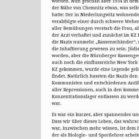
worden. Nun geschah aber 1934 in dem 
der Nähe von Chemnitz etwas, was selbs
hatte: Der in Niederlungwitz wohnende
verabfolgte einer durch schwere Wehen
aller Bemühungen verstarb die Frau, a
der Arzt verhaftet und zunächst im KZ
die Nazis nunmehr „Rassenschänder“, sc
die Inhaftierung gewesen zu sein. Jüdi
worden, aber die Nürnberger Rassenges
auch noch die einflussreiche New York 
KZ gekommen, wurde eine Legende gebor
findet. Natürlich hassten die Nazis de
Kommunisten und entschiedenen Antifasc
aller Repressionen, auch in den kommen
Konzentrationslager entlassen zu werd
war.
Es war ein kurzes, aber spannendes un
Dass wir über dieses Leben, das wahrs
war, inzwischen mehr wissen, ist dem F
der als Biologie- und Sportlehrer arbe