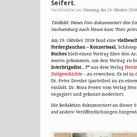
Seifert.
Veröffentlicht am:
Dienstag, der 23. Oktober 2018
Titelbild:
Dieses Foto dokumentiert den E
Sachsenburg nach Hause kam.“Foto: priva
Am 19. Oktober 2018 fand eine
vielbeac
Forderglauchau – Konzertsaal
, Schlossp
Buches
hielt einen Vortrag über den A
waren gekommen, um den Vortrag zu h
Interbrigadist…?“
aus dem Verlag
Hentr
Zeitgeschichte
– zu erwerben. Es ist in 
Dr. Peter Dresler (parteilos) zu zu e
einlädt. Dr. Nora Pester vom Verlag He
engagiert und gekonnt moderiert.
Die Redaktion dokumentiert an dieser S
auf andere Veröffentlichungen hingewi