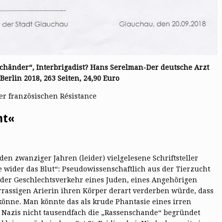
schänder“, Interbrigadist? Hans Serelman-Der deutsche Arzt
 Berlin 2018, 263 Seiten, 24,90 Euro
er französischen Résistance
ht«
n den zwanziger Jahren (leider) vielgelesene Schriftsteller
 wider das Blut“: Pseudowissenschaftlich aus der Tierzucht
ass der Geschlechtsverkehr eines Juden, eines Angehörigen
rrassigen Arierin ihren Körper derart verderben würde, dass
könne. Man könnte das als krude Phantasie eines irren
 Nazis nicht tausendfach die „Rassenschande“ begründet