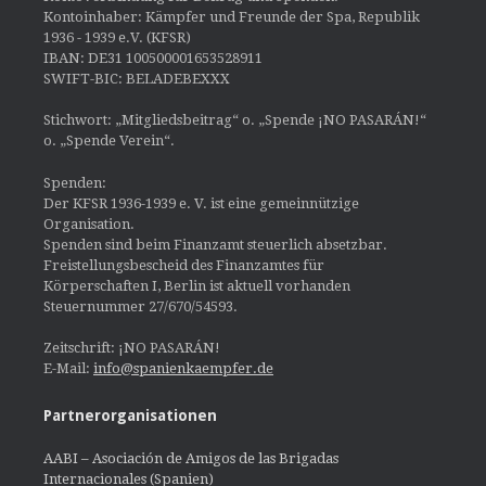
Kontoinhaber: Kämpfer und Freunde der Spa, Republik
1936 - 1939 e.V. (KFSR)
IBAN: DE31 100500001653528911
SWIFT-BIC: BELADEBEXXX
Stichwort: „Mitgliedsbeitrag“ o. „Spende ¡NO PASARÁN!“
o. „Spende Verein“.
Spenden:
Der KFSR 1936-1939 e. V. ist eine gemeinnützige
Organisation.
Spenden sind beim Finanzamt steuerlich absetzbar.
Freistellungsbescheid des Finanzamtes für
Körperschaften I, Berlin ist aktuell vorhanden
Steuernummer 27/670/54593.
Zeitschrift: ¡NO PASARÁN!
E-Mail:
info@spanienkaempfer.de
Partnerorganisationen
AABI – Asociación de Amigos de las Brigadas
Internacionales (Spanien)