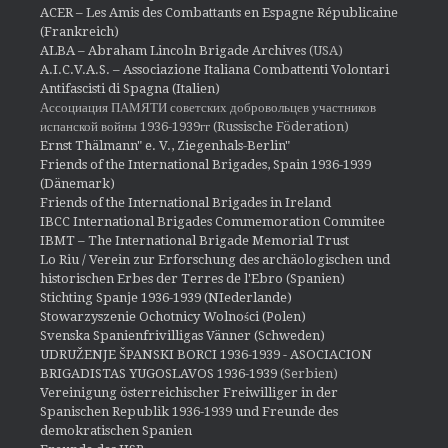
ACER – Les Amis des Combattants en Espagne Républicaine
(Frankreich)
ALBA – Abraham Lincoln Brigade Archives
(USA)
A.I.C.V.A.S. – Associazione Italiana Combattenti Volontari
Antifascisti di Spagna (Italien)
Ассоциация ПАМЯТИ советских добровольцев участников
испанской войны 1936-1939гг (Russische Föderation)
Ernst Thälmann" e. V., Ziegenhals-Berlin"
Friends of the International Brigades, Spain 1936-1939
(Dänemark)
Friends of the International Brigades in Ireland
IBCC International Brigades Commemoration Commitee
IBMT – The International Brigade Memorial Trust
Lo Riu / Verein zur Erforschung des archäologischen und
historischen Erbes der Terres de l'Ebro (Spanien)
Stichting Spanje 1936-1939 (NIederlande)
Stowarzyszenie Ochotnicy Wolności (Polen)
Svenska Spanienfrivilligas Vänner (Schweden)
UDRUŽENJE ŠPANSKI BORCI 1936-1939 - ASOCIACION
BRIGADISTAS YUGOSLAVOS 1936-1939
(Serbien)
Vereinigung österreichischer Freiwilliger in der
Spanischen Republik 1936-1939 und Freunde des
demokratischen Spanien