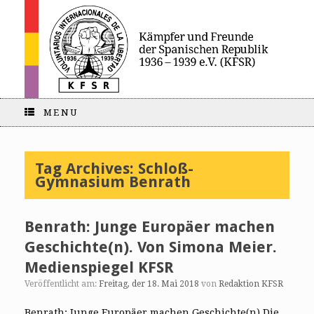
MENU
Tag Archives:
Schloß-
Gymnasium Benrath
Benrath: Junge Europäer machen
Geschichte(n). Von Simona Meier.
Medienspiegel KFSR
Veröffentlicht am:
Freitag, der 18. Mai 2018
von
Redaktion KFSR
Benrath: Junge Europäer machen Geschichte(n) Die