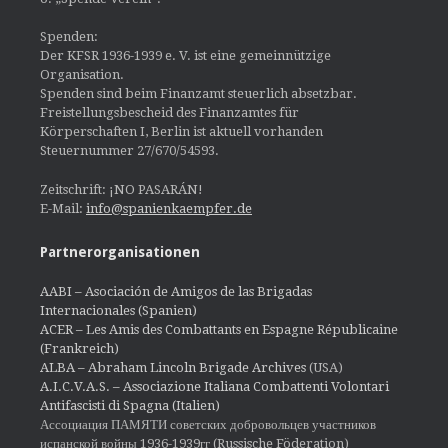
Spenden:
Der KFSR 1936-1939 e. V. ist eine gemeinnützige
Organisation.
Spenden sind beim Finanzamt steuerlich absetzbar.
Freistellungsbescheid des Finanzamtes für
Körperschaften I, Berlin ist aktuell vorhanden
Steuernummer 27/670/54593.
Zeitschrift: ¡NO PASARÁN!
E-Mail:
info@spanienkaempfer.de
Partnerorganisationen
AABI – Asociación de Amigos de las Brigadas
Internacionales (Spanien)
ACER – Les Amis des Combattants en Espagne Républicaine
(Frankreich)
ALBA – Abraham Lincoln Brigade Archives
(USA)
A.I.C.V.A.S. – Associazione Italiana Combattenti Volontari
Antifascisti di Spagna (Italien)
Ассоциация ПАМЯТИ советских добровольцев участников
испанской войны 1936-1939гг (Russische Föderation)