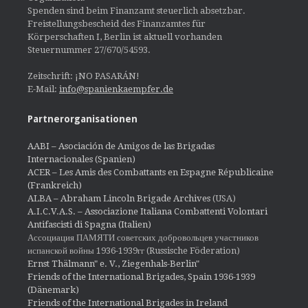
Spenden sind beim Finanzamt steuerlich absetzbar.
Freistellungsbescheid des Finanzamtes für
Körperschaften I, Berlin ist aktuell vorhanden
Steuernummer 27/670/54593.
Zeitschrift: ¡NO PASARÁN!
E-Mail:
info@spanienkaempfer.de
Partnerorganisationen
AABI – Asociación de Amigos de las Brigadas
Internacionales (Spanien)
ACER – Les Amis des Combattants en Espagne Républicaine
(Frankreich)
ALBA – Abraham Lincoln Brigade Archives
(USA)
A.I.C.V.A.S. – Associazione Italiana Combattenti Volontari
Antifascisti di Spagna (Italien)
Ассоциация ПАМЯТИ советских добровольцев участников
испанской войны 1936-1939гг (Russische Föderation)
Ernst Thälmann" e. V., Ziegenhals-Berlin"
Friends of the International Brigades, Spain 1936-1939
(Dänemark)
Friends of the International Brigades in Ireland