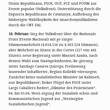
Unión Republicana, PSOE, UGT, PCE und POUM zur
Frente popular (Volksfront), Unterstützung durch die
Esquerra Republicana de Catalunya; Aufhebung des
bisherigen Wahlboykotts der Anarchosyndikalisten
durch die CNT-FAI.
16. Februar:
Sieg der Volksfront über die Nationale
Front (Frente Nacional) mit ge-ringer
Stimmenmehrheit (4.654.116 zu 4.503.524 Stimmen),
aber Mehrheit an Sitzen in der Cortes (227 von 441
Sitzen); neue Regierung unter Manuel Azaña, nach
dessen Wahl zum Staatspräsidenten, Re-gierung
unter Santiago Casares Quiroga; Freilassung
tausender Inhaftierter, Beginn Kollekti¬vierungen;
Zunächst keine sozialistischen Minister im Kabinett,
nur Republikaner; linker Flügel des PSOE unter
Largo Caballero fordert „Diktatur des Proletariats“.
04. bis 05.04. Verei-nigung der Sozialisti-schen und
Kommunistischen Jugend zur „Vereinigten
Sozialistischen Jugend“.