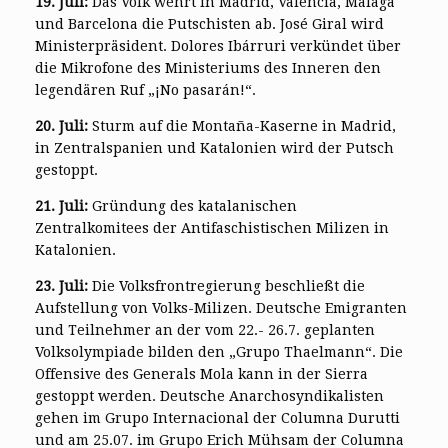
19. Juli:
Das Volk wehrt in Madrid, Valencia, Malaga
und Barcelona die Putschisten ab. José Giral wird
Ministerpräsident. Dolores Ibárruri verkündet über
die Mikrofone des Ministeriums des Inneren den
legendären Ruf „¡No pasarán!“.
20. Juli:
Sturm auf die Montaña-Kaserne in Madrid,
in Zentralspanien und Katalonien wird der Putsch
gestoppt.
21. Juli:
Gründung des katalanischen
Zentralkomitees der Antifaschistischen Milizen in
Katalonien.
23. Juli:
Die Volksfrontregierung beschließt die
Aufstellung von Volks-Milizen. Deutsche Emigranten
und Teilnehmer an der vom 22.- 26.7. geplanten
Volksolympiade bilden den „Grupo Thaelmann“. Die
Offensive des Generals Mola kann in der Sierra
gestoppt werden. Deutsche Anarchosyndikalisten
gehen im Grupo Internacional der Columna Durutti
und am 25.07. im Grupo Erich Mühsam der Columna