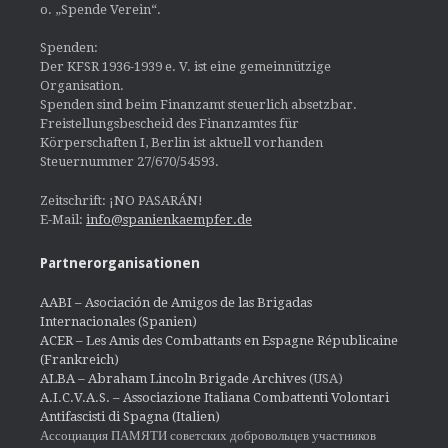
o. „Spende Verein“.
Spenden:
Der KFSR 1936-1939 e. V. ist eine gemeinnützige
Organisation.
Spenden sind beim Finanzamt steuerlich absetzbar.
Freistellungsbescheid des Finanzamtes für
Körperschaften I, Berlin ist aktuell vorhanden
Steuernummer 27/670/54593.
Zeitschrift: ¡NO PASARÁN!
E-Mail:
info@spanienkaempfer.de
Partnerorganisationen
AABI – Asociación de Amigos de las Brigadas
Internacionales (Spanien)
ACER – Les Amis des Combattants en Espagne Républicaine
(Frankreich)
ALBA – Abraham Lincoln Brigade Archives
(USA)
A.I.C.V.A.S. – Associazione Italiana Combattenti Volontari
Antifascisti di Spagna (Italien)
Ассоциация ПАМЯТИ советских добровольцев участников