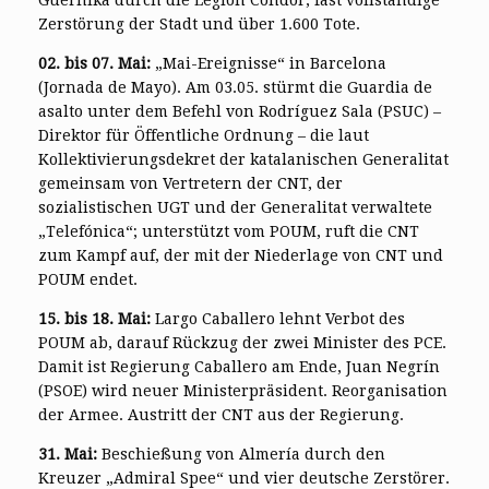
Guernika durch die Legion Condor, fast vollständige
Zerstörung der Stadt und über 1.600 Tote.
02. bis 07. Mai:
„Mai-Ereignisse“ in Barcelona
(Jornada de Mayo). Am 03.05. stürmt die Guardia de
asalto unter dem Befehl von Rodríguez Sala (PSUC) –
Direktor für Öffentliche Ordnung – die laut
Kollektivierungsdekret der katalanischen Generalitat
gemeinsam von Vertretern der CNT, der
sozialistischen UGT und der Generalitat verwaltete
„Telefónica“; unterstützt vom POUM, ruft die CNT
zum Kampf auf, der mit der Niederlage von CNT und
POUM endet.
15. bis 18. Mai:
Largo Caballero lehnt Verbot des
POUM ab, darauf Rückzug der zwei Minister des PCE.
Damit ist Regierung Caballero am Ende, Juan Negrín
(PSOE) wird neuer Ministerpräsident. Reorganisation
der Armee. Austritt der CNT aus der Regierung.
31. Mai:
Beschießung von Almería durch den
Kreuzer „Admiral Spee“ und vier deutsche Zerstörer.