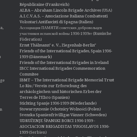
Républicaine (Frankreich)
ALBA – Abraham Lincoln Brigade Archives
(USA)
A.I.C.V.A.S. – Associazione Italiana Combattenti
Volontari Antifascisti di Spagna (Italien)
Ассоциация ПАМЯТИ советских добровольцев
a,
участников испанской войны 1936-1939гг (Russische
Föderation)
Ernst Thälmann" e. V., Ziegenhals-Berlin"
Friends of the International Brigades, Spain 1936-
1939 (Dänemark)
O
Friends of the International Brigades in Ireland
IBCC International Brigades Commemoration
Commitee
IBMT – The International Brigade Memorial Trust
ige
Lo Riu / Verein zur Erforschung des
archäologischen und historischen Erbes der
Terres de l'Ebro (Spanien)
Stichting Spanje 1936-1939 (NIederlande)
Stowarzyszenie Ochotnicy Wolności (Polen)
en
Svenska Spanienfrivilligas Vänner (Schweden)
UDRUŽENJE ŠPANSKI BORCI 1936-1939 -
ASOCIACION BRIGADISTAS YUGOSLAVOS 1936-
1939
(Serbien)