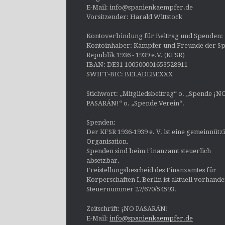
E-Mail: info@spanienkaempfer.de
Vorsitzender: Harald Wittstock
Kontoverbindung für Beitrag und Spenden:
Kontoinhaber: Kämpfer und Freunde der Sp
Republik 1936 - 1939 e.V. (KFSR)
IBAN: DE31 100500001653528911
SWIFT-BIC: BELADEBEXXX
Stichwort: „Mitgliedsbeitrag“ o. „Spende ¡N
PASARÁN!“ o. „Spende Verein“.
Spenden:
Der KFSR 1936-1939 e. V. ist eine gemeinnütz
Organisation.
Spenden sind beim Finanzamt steuerlich
absetzbar.
Freistellungsbescheid des Finanzamtes für
Körperschaften I, Berlin ist aktuell vorhand
Steuernummer 27/670/54593.
Zeitschrift: ¡NO PASARÁN!
E-Mail:
info@spanienkaempfer.de