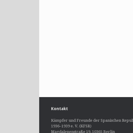
Kontakt
Kämpfer und Freunde der Spanischen Repub
1936–1939 e. V. (KFSR)
Magdalenenstraße 19, 10365 Berlin