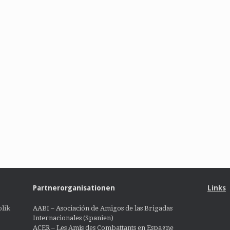
Partnerorganisationen
Links
lik
AABI – Asociación de Amigos de las Brigadas
Internacionales (Spanien)
ACER – Les Amis des Combattants en Espagne