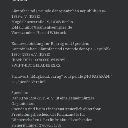
Kämpfer und Freunde der Spanischen Republik 1936–
1939 e. V. (KFSR)
Magdalenenstraße 19, 10365 Berlin
E-Mail: info@spanienkaempfer.de
Vorsitzender: Harald Wittstock
Kontoverbindung für Beitrag und Spenden:
Kontoinhaber: Kämpfer und Freunde der Spa, Republik
1936 - 1939 e.V. (KFSR)
IBAN: DE31 100500001653528911
SWIFT-BIC: BELADEBEXXX
Stichwort: „Mitgliedsbeitrag“ o. „Spende ¡NO PASARÁN!“
o. „Spende Verein“.
Spenden:
Der KFSR 1936-1939 e. V. ist eine gemeinnützige
Organisation.
Spenden sind beim Finanzamt steuerlich absetzbar.
Freistellungsbescheid des Finanzamtes für
Körperschaften I, Berlin ist aktuell vorhanden
Steuernummer 27/670/54593.