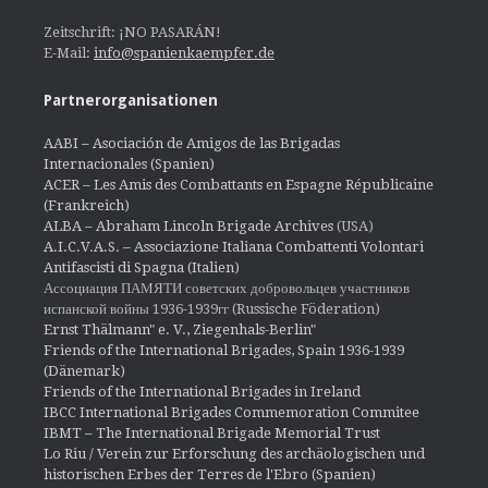
Zeitschrift: ¡NO PASARÁN!
E-Mail:
info@spanienkaempfer.de
Partnerorganisationen
AABI – Asociación de Amigos de las Brigadas
Internacionales (Spanien)
ACER – Les Amis des Combattants en Espagne Républicaine
(Frankreich)
ALBA – Abraham Lincoln Brigade Archives
(USA)
A.I.C.V.A.S. – Associazione Italiana Combattenti Volontari
Antifascisti di Spagna (Italien)
Ассоциация ПАМЯТИ советских добровольцев участников
испанской войны 1936-1939гг (Russische Föderation)
Ernst Thälmann" e. V., Ziegenhals-Berlin"
Friends of the International Brigades, Spain 1936-1939
(Dänemark)
Friends of the International Brigades in Ireland
IBCC International Brigades Commemoration Commitee
IBMT – The International Brigade Memorial Trust
Lo Riu / Verein zur Erforschung des archäologischen und
historischen Erbes der Terres de l'Ebro (Spanien)