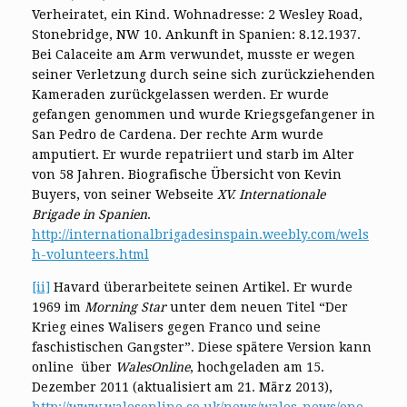
Verheiratet, ein Kind. Wohnadresse: 2 Wesley Road,
Stonebridge, NW 10. Ankunft in Spanien: 8.12.1937.
Bei Calaceite am Arm verwundet, musste er wegen
seiner Verletzung durch seine sich zurückziehenden
Kameraden zurückgelassen werden. Er wurde
gefangen genommen und wurde Kriegsgefangener in
San Pedro de Cardena. Der rechte Arm wurde
amputiert. Er wurde repatriiert und starb im Alter
von 58 Jahren. Biografische Übersicht von Kevin
Buyers, von seiner Webseite
XV. Internationale
Brigade in Spanien
.
http://internationalbrigadesinspain.weebly.com/wels
h-volunteers.html
[ii]
Havard überarbeitete seinen Artikel. Er wurde
1969 im
Morning Star
unter dem neuen Titel “Der
Krieg eines Walisers gegen Franco und seine
faschistischen Gangster”. Diese spätere Version kann
online über
WalesOnline
, hochgeladen am 15.
Dezember 2011 (aktualisiert am 21. März 2013),
http://www.walesonline.co.uk/news/wales-news/one-