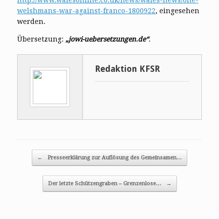
welshmans-war-against-franco-1800922
, eingesehen
werden.
Übersetzung:
„jowi-uebersetzungen.de“
.
Redaktion KFSR
Post navigation
←
Presseerklärung zur Auflösung des Gemeinsamen…
Der letzte Schützengraben – Grenzenlose…
→