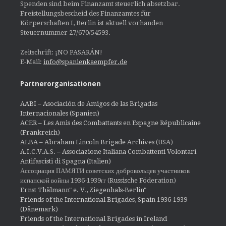
Spenden sind beim Finanzamt steuerlich absetzbar.
Freistellungsbescheid des Finanzamtes für
Körperschaften I, Berlin ist aktuell vorhanden
Steuernummer 27/670/54593.
Zeitschrift: ¡NO PASARÁN!
E-Mail:
info@spanienkaempfer.de
Partnerorganisationen
AABI – Asociación de Amigos de las Brigadas
Internacionales (Spanien)
ACER – Les Amis des Combattants en Espagne Républicaine
(Frankreich)
ALBA – Abraham Lincoln Brigade Archives
(USA)
A.I.C.V.A.S. – Associazione Italiana Combattenti Volontari
Antifascisti di Spagna (Italien)
Ассоциация ПАМЯТИ советских добровольцев участников
испанской войны 1936-1939гг (Russische Föderation)
Ernst Thälmann" e. V., Ziegenhals-Berlin"
Friends of the International Brigades, Spain 1936-1939
(Dänemark)
Friends of the International Brigades in Ireland