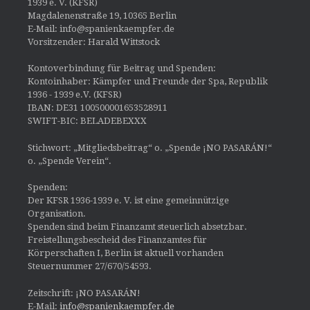
1939 e. V. (KFSR)
Magdalenenstraße 19, 10365 Berlin
E-Mail: info@spanienkaempfer.de
Vorsitzender: Harald Wittstock
Kontoverbindung für Beitrag und Spenden:
Kontoinhaber: Kämpfer und Freunde der Spa, Republik
1936 - 1939 e.V. (KFSR)
IBAN: DE31 100500001653528911
SWIFT-BIC: BELADEBEXXX
Stichwort: „Mitgliedsbeitrag“ o. „Spende ¡NO PASARÁN!“
o. „Spende Verein“.
Spenden:
Der KFSR 1936-1939 e. V. ist eine gemeinnützige
Organisation.
Spenden sind beim Finanzamt steuerlich absetzbar.
Freistellungsbescheid des Finanzamtes für
Körperschaften I, Berlin ist aktuell vorhanden
Steuernummer 27/670/54593.
Zeitschrift: ¡NO PASARÁN!
E-Mail:
info@spanienkaempfer.de