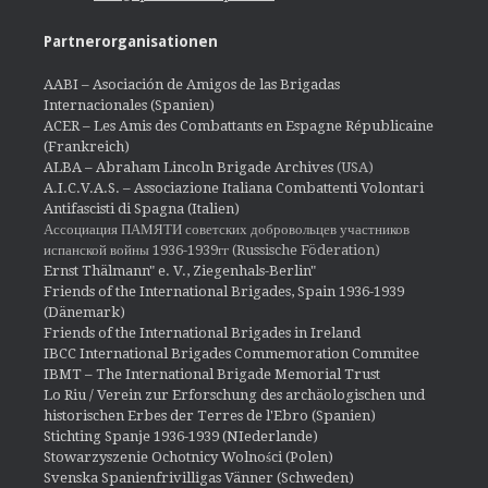
Partnerorganisationen
AABI – Asociación de Amigos de las Brigadas
Internacionales (Spanien)
ACER – Les Amis des Combattants en Espagne Républicaine
(Frankreich)
ALBA – Abraham Lincoln Brigade Archives
(USA)
A.I.C.V.A.S. – Associazione Italiana Combattenti Volontari
Antifascisti di Spagna (Italien)
Ассоциация ПАМЯТИ советских добровольцев участников
испанской войны 1936-1939гг (Russische Föderation)
Ernst Thälmann" e. V., Ziegenhals-Berlin"
Friends of the International Brigades, Spain 1936-1939
(Dänemark)
Friends of the International Brigades in Ireland
IBCC International Brigades Commemoration Commitee
IBMT – The International Brigade Memorial Trust
Lo Riu / Verein zur Erforschung des archäologischen und
historischen Erbes der Terres de l'Ebro (Spanien)
Stichting Spanje 1936-1939 (NIederlande)
Stowarzyszenie Ochotnicy Wolności (Polen)
Svenska Spanienfrivilligas Vänner (Schweden)