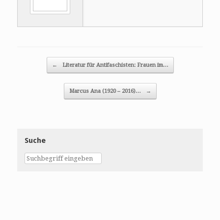
Post navigation
←
Literatur für Antifaschisten: Frauen im…
Marcus Ana (1920 – 2016)…
→
Suche