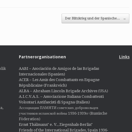
Der Blitzkrieg und der Spanische…
→
Partnerorganisationen
Links
lik
AABI – Asociación de Amigos de las Brigadas
Internacionales (Spanien)
ACER – Les Amis des Combattants en Espagne
Républicaine (Frankreich)
ALBA – Abraham Lincoln Brigade Archives
(USA)
A.I.C.V.A.S. – Associazione Italiana Combattenti
Volontari Antifascisti di Spagna (Italien)
Ассоциация ПАМЯТИ советских добровольцев
a,
участников испанской войны 1936-1939гг (Russische
Föderation)
Ernst Thälmann" e. V., Ziegenhals-Berlin"
Friends of the International Brigades, Spain 1936-