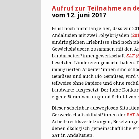
Aufruf zur Teilnahme an d
vom 12. juni 2017
Es ist noch nicht lange her, dass wir 2
Andalusien mit zwei Folgebrigaden (
20
eindringlichen Erlebnisse sind noch nic
Gewächshäusern zusammen mit den Ar
Landarbeiter*innengewerkschaft
SAT (
besetzten Ländereien gemacht haben. D
immigrierten Arbeiter*innen sind scho
Gemüses und auch Bio-Gemüses, wird u
teilweise ohne Papiere und ohne rechtl
Landwirte ausgesetzt. Der hohe Konkur
eigene Verantwortung und Schuld von s
Dieser scheinbar ausweglosen Situation 
Gerwerkschaftsaktivist*innen der
SAT 
Arbeitsrechtsverletzungen, Besetzung
denen ökologisch gemeinschaftliche Pr
SAT in Andalusien.