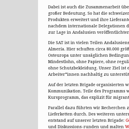
Dabei ist auch die Zusammenarbeit übe
großer Bedeutung. So hat die schweize
Produkten erweitert und ihre Liefera
nachdem internationale Delegationen d
zur Lage in Andalusien veröffentlichten
Die SAT ist in vielen Teilen Andalusien
Almería. Hier schuften circa 80.000 gr
Osteuropa unter unsäglichen Bedingung
Mindestlohn, ohne Papiere, ohne regul
ohne Schutzbekleidung. Unser Ziel ist e
Arbeiter*innen nachhaltig zu unterstü
Auf der letzten Brigade organisierten 
Kommunikation. Teile des Programms wa
Kursprogramm, das explizit für migran
Parallel dazu führten wir Recherchen 
Lieferketten durch. Des weiteren unter
entstand auf unserer letzten Brigade:
G
und Diskussions-runden und malten
W