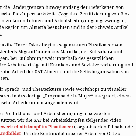
r die Ländergrenzen hinweg entlang der Lieferketten von
rische Bio-Supermarktkette
Coop
ihre Zertifizierung von Bio-
nten zu fairen Löhnen und Arbeitsbedingungen gezwungen,
ie Region um Almería besuchten und in der Schweiz Artikel
.
s aktiv. Unser Fokus liegt im sogenannten Plastikmeer von
ößtenteils Migrant*innen aus Marokko, der Subsahara und
en, bei Entlohnung weit unterhalb des gesetzlichen
äre Arbeitsverträge mit Kranken- und Sozialversicherung und
s die Arbeit der SAT Almería und die Selbstorganisation von
tzen.
wir Sprach- und Theaterkurse sowie Workshops zu visueller
ren in das dortige „Programa de la Mujer“ integriert, einem
tische Arbeiterinnen angeboten wird.
zu Produktions- und Arbeitsbedingungen sowie den
stützten wir die SAT bei Arbeitskämpfen (folgendes Video
ewerkschaftskampf im Plastikmeer
), organisierten Filmabende
andbilder
. Um die Kontinuität unserer Arbeit vor Ort zu