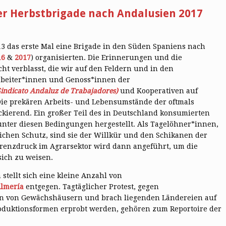
er Herbstbrigade nach Andalusien 2017
013 das erste Mal eine Brigade in den Süden Spaniens nach
16
&
2017
) organisierten. Die Erinnerungen und die
ht verblasst, die wir auf den Feldern und in den
beiter*innen und Genoss*innen der
Sindicato Andaluz de Trabajadores)
und Kooperativen auf
ie prekären Arbeits- und Lebensumstände der oftmals
ckierend. Ein großer Teil des in Deutschland konsumierten
nter diesen Bedingungen hergestellt. Als Tagelöhner*innen,
ichen Schutz, sind sie der Willkür und den Schikanen der
renzdruck im Agrarsektor wird dann angeführt, um die
ich zu weisen.
stellt sich eine kleine Anzahl von
Almería
entgegen. Tagtäglicher Protest, gegen
en von Gewächshäusern und brach liegenden Ländereien auf
oduktionsformen erprobt werden, gehören zum Reportoire der