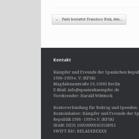
Post navigation
←
Paris bestattet Francisco Boix, den…
Kontakt
Kämpfer und Freunde der Spanischen Repub
1936–1939 e. V. (KFSR)
Magdalenenstraße 19, 10365 Berlin
E-Mail: info@spanienkaempfer.de
Vorsitzender: Harald Wittstock
Kontoverbindung für Beitrag und Spenden:
Kontoinhaber: Kämpfer und Freunde der Sp
Republik 1936 - 1939 e.V. (KFSR)
IBAN: DE31 100500001653528911
SWIFT-BIC: BELADEBEXXX