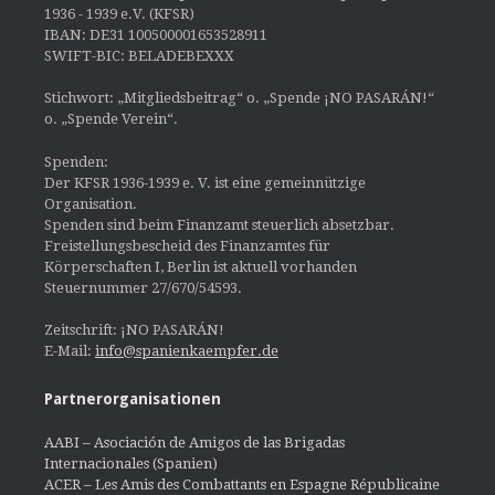
1936 - 1939 e.V. (KFSR)
IBAN: DE31 100500001653528911
SWIFT-BIC: BELADEBEXXX
Stichwort: „Mitgliedsbeitrag“ o. „Spende ¡NO PASARÁN!“
o. „Spende Verein“.
Spenden:
Der KFSR 1936-1939 e. V. ist eine gemeinnützige
Organisation.
Spenden sind beim Finanzamt steuerlich absetzbar.
Freistellungsbescheid des Finanzamtes für
Körperschaften I, Berlin ist aktuell vorhanden
Steuernummer 27/670/54593.
Zeitschrift: ¡NO PASARÁN!
E-Mail:
info@spanienkaempfer.de
Partnerorganisationen
AABI – Asociación de Amigos de las Brigadas
Internacionales (Spanien)
ACER – Les Amis des Combattants en Espagne Républicaine