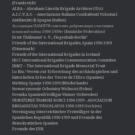
(Frankreich)
ALBA – Abraham Lincoln Brigade Archives
(USA)
A.I.C.V.A.S. – Associazione Italiana Combattenti Volontari
Antifascisti di Spagna (Italien)
Ассоциация ПАМЯТИ советских добровольцев участников
испанской войны 1936-1939гг (Russische Föderation)
Ernst Thälmann" e. V., Ziegenhals-Berlin"
Friends of the International Brigades, Spain 1936-1939
(Dänemark)
Friends of the International Brigades in Ireland
IBCC International Brigades Commemoration Commitee
IBMT – The International Brigade Memorial Trust
Lo Riu / Verein zur Erforschung des archäologischen und
historischen Erbes der Terres de l'Ebro (Spanien)
Stichting Spanje 1936-1939 (NIederlande)
Stowarzyszenie Ochotnicy Wolności (Polen)
Svenska Spanienfrivilligas Vänner (Schweden)
UDRUŽENJE ŠPANSKI BORCI 1936-1939 - ASOCIACION
BRIGADISTAS YUGOSLAVOS 1936-1939
(Serbien)
Vereinigung österreichischer Freiwilliger in der
Spanischen Republik 1936-1939 und Freunde des
demokratischen Spanien
Freunde des IISR