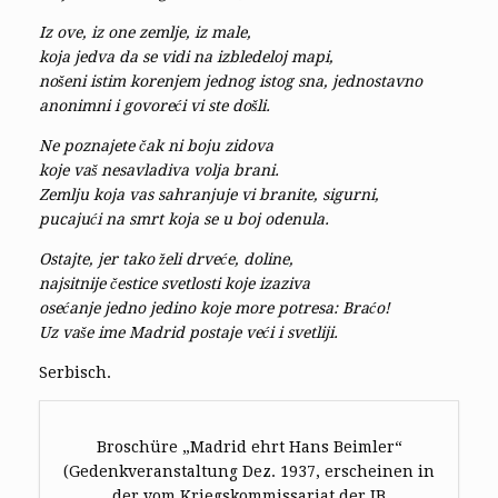
Iz ove, iz one zemlje, iz male,
koja jedva da se vidi na izbledeloj mapi,
nošeni istim korenjem jednog istog sna, jednostavno
anonimni i govoreći vi ste došli.
Ne poznajete čak ni boju zidova
koje vaš nesavladiva volja brani.
Zemlju koja vas sahranjuje vi branite, sigurni,
pucajući na smrt koja se u boj odenula.
Ostajte, jer tako želi drveće, doline,
najsitnije čestice svetlosti koje izaziva
osećanje jedno jedino koje more potresa: Braćo!
Uz vaše ime Madrid postaje veći i svetliji.
Serbisch.
Broschüre „Madrid ehrt Hans Beimler“
(Gedenkveranstaltung Dez. 1937, erscheinen in
der vom Kriegskommissariat der IB