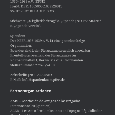
1936 - 1939 e.V. (KFSR)
IBAN: DE31 100500001653528911
SWIFT-BIC: BELADEBEXXX
Stichwort: „Mitgliedsbeitrag“ o. „Spende ¡NO PASARÁN!“
o. „Spende Verein“.
Spenden:
Der KFSR 1936-1939 e. V. ist eine gemeinnützige
Organisation.
Spenden sind beim Finanzamt steuerlich absetzbar.
Freistellungsbescheid des Finanzamtes für
Körperschaften I, Berlin ist aktuell vorhanden
Steuernummer 27/670/54593.
Zeitschrift: ¡NO PASARÁN!
E-Mail:
info@spanienkaempfer.de
Partnerorganisationen
AABI – Asociación de Amigos de las Brigadas
Internacionales (Spanien)
ACER – Les Amis des Combattants en Espagne Républicaine