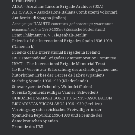
(Frankreich)
ALBA – Abraham Lincoln Brigade Archives
(USA)
A.I.C.V.A.S. – Associazione Italiana Combattenti Volontari
Antifascisti di Spagna (Italien)
Ассоциация ПАМЯТИ советских добровольцев участников
испанской войны 1936-1939гг (Russische Föderation)
Ernst Thälmann" e. V., Ziegenhals-Berlin"
Friends of the International Brigades, Spain 1936-1939
(Dänemark)
Friends of the International Brigades in Ireland
IBCC International Brigades Commemoration Commitee
IBMT – The International Brigade Memorial Trust
Lo Riu / Verein zur Erforschung des archäologischen und
historischen Erbes der Terres de l'Ebro (Spanien)
Stichting Spanje 1936-1939 (NIederlande)
Stowarzyszenie Ochotnicy Wolności (Polen)
Svenska Spanienfrivilligas Vänner (Schweden)
UDRUŽENJE ŠPANSKI BORCI 1936-1939 - ASOCIACION
BRIGADISTAS YUGOSLAVOS 1936-1939
(Serbien)
Vereinigung österreichischer Freiwilliger in der
Spanischen Republik 1936-1939 und Freunde des
demokratischen Spanien
Freunde des IISR