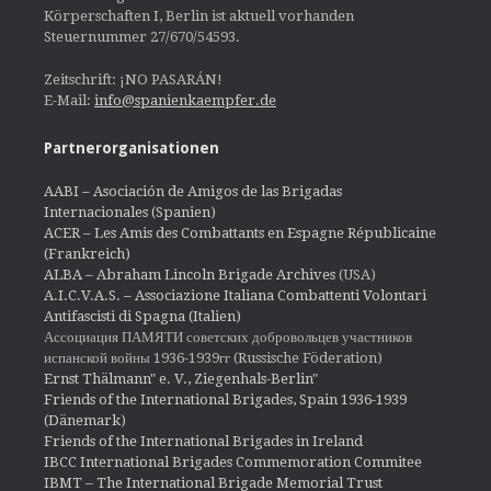
Körperschaften I, Berlin ist aktuell vorhanden
Steuernummer 27/670/54593.
Zeitschrift: ¡NO PASARÁN!
E-Mail:
info@spanienkaempfer.de
Partnerorganisationen
AABI – Asociación de Amigos de las Brigadas
Internacionales (Spanien)
ACER – Les Amis des Combattants en Espagne Républicaine
(Frankreich)
ALBA – Abraham Lincoln Brigade Archives
(USA)
A.I.C.V.A.S. – Associazione Italiana Combattenti Volontari
Antifascisti di Spagna (Italien)
Ассоциация ПАМЯТИ советских добровольцев участников
испанской войны 1936-1939гг (Russische Föderation)
Ernst Thälmann" e. V., Ziegenhals-Berlin"
Friends of the International Brigades, Spain 1936-1939
(Dänemark)
Friends of the International Brigades in Ireland
IBCC International Brigades Commemoration Commitee
IBMT – The International Brigade Memorial Trust