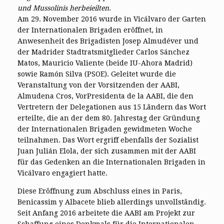
und Mussolinis herbeieilten.
Am 29. November 2016 wurde in Vicálvaro der Garten
der Internationalen Brigaden eröffnet, in
Anwesenheit des Brigadisten Josep Almudéver und
der Madrider Stadtratsmitglieder Carlos Sánchez
Matos, Mauricio Valiente (beide IU-Ahora Madrid)
sowie Ramón Silva (PSOE). Geleitet wurde die
Veranstaltung von der Vorsitzenden der AABI,
Almudena Cros, VorPresidenta de la AABI, die den
Vertretern der Delegationen aus 15 Ländern das Wort
erteilte, die an der dem 80. Jahrestag der Gründung
der Internationalen Brigaden gewidmeten Woche
teilnahmen. Das Wort ergriff ebenfalls der Sozialist
Juan Julián Elola, der sich zusammen mit der AABI
für das Gedenken an die Internationalen Brigaden in
Vicálvaro engagiert hatte.
Diese Eröffnung zum Abschluss eines in Paris,
Benicassim y Albacete blieb allerdings unvollständig.
Seit Anfang 2016 arbeitete die AABI am Projekt zur
Schaffung eines Denkmals für die Internationalen