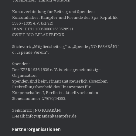
Vorsitzender: Harald Wittstock
Kontoverbindung für Beitrag und Spenden:
Kontoinhaber: Kämpfer und Freunde der Spa, Republik
1936 - 1939 e.V. (KFSR)
IBAN: DE31 100500001653528911
SWIFT-BIC: BELADEBEXXX
Stichwort: „Mitgliedsbeitrag“ o. „Spende ¡NO PASARÁN!“
o. „Spende Verein“.
Spenden:
Der KFSR 1936-1939 e. V. ist eine gemeinnützige
Organisation.
Spenden sind beim Finanzamt steuerlich absetzbar.
Freistellungsbescheid des Finanzamtes für
Körperschaften I, Berlin ist aktuell vorhanden
Steuernummer 27/670/54593.
Zeitschrift: ¡NO PASARÁN!
E-Mail:
info@spanienkaempfer.de
Partnerorganisationen