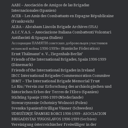
AABI – Asociación de Amigos de las Brigadas
Internacionales (Spanien)
ACER – Les Amis des Combattants en Espagne Républicaine
(Frankreich)
ALBA – Abraham Lincoln Brigade Archives
(USA)
A.I.C.V.A.S. – Associazione Italiana Combattenti Volontari
Antifascisti di Spagna (Italien)
Ассоциация ПАМЯТИ советских добровольцев участников
испанской войны 1936-1939гг (Russische Föderation)
Ernst Thälmann" e. V., Ziegenhals-Berlin"
Friends of the International Brigades, Spain 1936-1939
(Dänemark)
Friends of the International Brigades in Ireland
IBCC International Brigades Commemoration Commitee
IBMT – The International Brigade Memorial Trust
Lo Riu / Verein zur Erforschung des archäologischen und
historischen Erbes der Terres de l'Ebro (Spanien)
Stichting Spanje 1936-1939 (NIederlande)
Stowarzyszenie Ochotnicy Wolności (Polen)
Svenska Spanienfrivilligas Vänner (Schweden)
UDRUŽENJE ŠPANSKI BORCI 1936-1939 - ASOCIACION
BRIGADISTAS YUGOSLAVOS 1936-1939
(Serbien)
Vereinigung österreichischer Freiwilliger in der