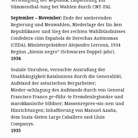
Verteidigung der Republik; Empfehlung zur
Stimmenthal-tung bei Wahlen durch CNT-FAI.
September – November:
Ende der amtierenden
Regierung und Neuwahlen, Niederlage der lin-ken
Republikaner und Sieg des rechten Wahlbündnisses
Confedera-ción Española de Derechas Autónomas
(CEDA), Ministerpräsident Alejandro Lerroux, 1934
Beginn „bienio negro“ (Schwarzes Doppel-jahr).
1934
Soziale Unruhen, versuchte Ausrufung der
Unabhängigkeit Kataloniens durch die Generalität,
Aufstand der asturischen Bergarbeiter;
Nieder¬schlagung des Aufstands durch von General
Francisco Franco ge¬führ-te Fremdenlegionäre und
marokkanische Söldner; Massenrepres¬sio-nen und
Hinrichtungen; Inhaftierung von Manuel Azaña,
dem Sozia¬listen Largo Caballero und Lluis
Companys.
1935