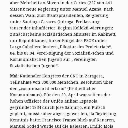
aber Mehrheit an Sitzen in der Cortes (227 von 441
Sitzen); neue Regierung unter Manuel Azaña, nach
dessen Wahl zum Staatspräsidenten, Re-gierung
unter Santiago Casares Quiroga; Freilassung
tausender Inhaftierter, Beginn Kollekti¬vierungen;
Zunächst keine sozialistischen Minister im Kabinett,
nur Republikaner; linker Flügel des PSOE unter
Largo Caballero fordert „Diktatur des Proletariats“.
04. bis 05.04. Verei-nigung der Sozialisti-schen und
Kommunistischen Jugend zur „Vereinigten
Sozialistischen Jugend“.
Mai:
Nationaler Kongress der CNT in Zaragosa,
Teilnahme von 300.000 Menschen, Resolution über
den „comunismo libertario“ (freiheitlicher
Kommunismus). Für den 20. April war seitens der
hohen Offiziere der Unión Militar Española,
gegründet 1934 durch José Sanjurjo, ein Putsch
geplant, musste aber abgesagt werden, da Regierung
Kenntnis hatte. Francisco Franco blieb auf Kanaren,
Manuel Goded wurde auf die Balearen, Emilio Mola