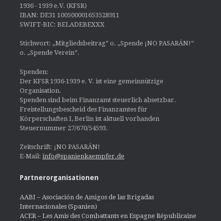
1936 - 1939 e.V. (KFSR)
IBAN: DE31 100500001653528911
SWIFT-BIC: BELADEBEXXX
Stichwort: „Mitgliedsbeitrag“ o. „Spende ¡NO PASARÁN!“
o. „Spende Verein“.
Spenden:
Der KFSR 1936-1939 e. V. ist eine gemeinnützige
Organisation.
Spenden sind beim Finanzamt steuerlich absetzbar.
Freistellungsbescheid des Finanzamtes für
Körperschaften I, Berlin ist aktuell vorhanden
Steuernummer 27/670/54593.
Zeitschrift: ¡NO PASARÁN!
E-Mail:
info@spanienkaempfer.de
Partnerorganisationen
AABI – Asociación de Amigos de las Brigadas
Internacionales (Spanien)
ACER – Les Amis des Combattants en Espagne Républicaine