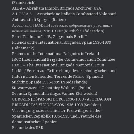
(Frankreich)
ALBA – Abraham Lincoln Brigade Archives
(USA)
A.I.C.V.A.S. – Associazione Italiana Combattenti Volontari
Antifascisti di Spagna (Italien)
Ассоциация ПАМЯТИ советских добровольцев участников
испанской войны 1936-1939гг (Russische Föderation)
Ernst Thälmann" e. V., Ziegenhals-Berlin"
Friends of the International Brigades, Spain 1936-1939
(Dänemark)
Friends of the International Brigades in Ireland
IBCC International Brigades Commemoration Commitee
IBMT – The International Brigade Memorial Trust
Lo Riu / Verein zur Erforschung des archäologischen und
historischen Erbes der Terres de l'Ebro (Spanien)
Stichting Spanje 1936-1939 (NIederlande)
Stowarzyszenie Ochotnicy Wolności (Polen)
Svenska Spanienfrivilligas Vänner (Schweden)
UDRUŽENJE ŠPANSKI BORCI 1936-1939 - ASOCIACION
BRIGADISTAS YUGOSLAVOS 1936-1939
(Serbien)
Vereinigung österreichischer Freiwilliger in der
Spanischen Republik 1936-1939 und Freunde des
demokratischen Spanien
Freunde des IISR