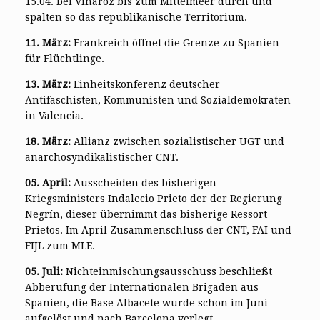
15.04. bei Vinaròz bis zum Mittelmeer durch und
spalten so das republikanische Territorium.
11. März:
Frankreich öffnet die Grenze zu Spanien
für Flüchtlinge.
13. März:
Einheitskonferenz deutscher
Antifaschisten, Kommunisten und Sozialdemokraten
in Valencia.
18. März:
Allianz zwischen sozialistischer UGT und
anarchosyndikalistischer CNT.
05. April:
Ausscheiden des bisherigen
Kriegsministers Indalecio Prieto der der Regierung
Negrín, dieser übernimmt das bisherige Ressort
Prietos. Im April Zusammenschluss der CNT, FAI und
FIJL zum MLE.
05. Juli:
Nichteinmischungsausschuss beschließt
Abberufung der Internationalen Brigaden aus
Spanien, die Base Albacete wurde schon im Juni
aufgelöst und nach Barcelona verlegt.