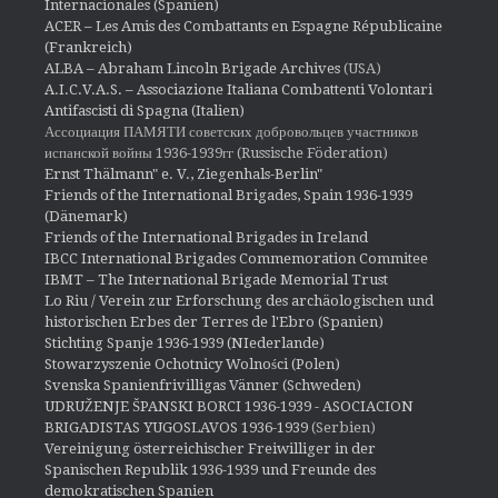
Internacionales (Spanien)
ACER – Les Amis des Combattants en Espagne Républicaine
(Frankreich)
ALBA – Abraham Lincoln Brigade Archives
(USA)
A.I.C.V.A.S. – Associazione Italiana Combattenti Volontari
Antifascisti di Spagna (Italien)
Ассоциация ПАМЯТИ советских добровольцев участников
испанской войны 1936-1939гг (Russische Föderation)
Ernst Thälmann" e. V., Ziegenhals-Berlin"
Friends of the International Brigades, Spain 1936-1939
(Dänemark)
Friends of the International Brigades in Ireland
IBCC International Brigades Commemoration Commitee
IBMT – The International Brigade Memorial Trust
Lo Riu / Verein zur Erforschung des archäologischen und
historischen Erbes der Terres de l'Ebro (Spanien)
Stichting Spanje 1936-1939 (NIederlande)
Stowarzyszenie Ochotnicy Wolności (Polen)
Svenska Spanienfrivilligas Vänner (Schweden)
UDRUŽENJE ŠPANSKI BORCI 1936-1939 - ASOCIACION
BRIGADISTAS YUGOSLAVOS 1936-1939
(Serbien)
Vereinigung österreichischer Freiwilliger in der
Spanischen Republik 1936-1939 und Freunde des
demokratischen Spanien