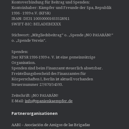
Kontoverbindung für Beitrag und Spenden:
Kontoinhaber: Kämpfer und Freunde der Spa, Republik
1936 - 1939 e.V. (KFSR)
IBAN: DE31 100500001653528911
SWIFT-BIC: BELADEBEXXX
Stichwort: „Mitgliedsbeitrag“ o. „Spende ¡NO PASARÁN!“
o. „Spende Verein“.
Spenden:
Der KFSR 1936-1939 e. V. ist eine gemeinnützige
Organisation.
Spenden sind beim Finanzamt steuerlich absetzbar.
Freistellungsbescheid des Finanzamtes für
Körperschaften I, Berlin ist aktuell vorhanden
Steuernummer 27/670/54593.
Zeitschrift: ¡NO PASARÁN!
E-Mail:
info@spanienkaempfer.de
Partnerorganisationen
AABI – Asociación de Amigos de las Brigadas