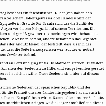
ieg beschoss ein faschistisches U-Boot (von Italien den
 französischem Hoheitsgewässer drei Handelschiffe der
spiguette in Grau du Roi. Frankreich, das die Politik der
e Augen vor diesem Kriegsakt auf seinem Territorium. Die
Fakten und gemäß gewisser Tageszeitungen wird behauptet,
ösischen Gewässern befand, andere behaupten das Gegenteil.
äns der Andutz Mendi, der feststellt, dass als ihm das
, dass die Seite herausgerissen war, auf der er notiert
schem Gewässer befand.
rand an Bord und ging unter, 10 Matrosen starben, 12 weitere
Roi elten den Seeleuten zu Hilfe, und einige konnten gerettet
eeres hat sich bewährt. Diese Seeleute sind hier auf diesem
aben.
historische Gedenken der spanischen Republik und der
n für die Freiheit unseres Landes hingegeben haben, auch in
g. Diesen Kampf führen wir im Namen aller unserer Seeleute,
es unerbittlichen Krieges, wo die Sieger anschließend dieses