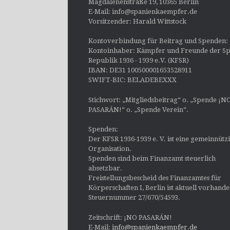
Magdalenenstraße 19, 10365 Berlin
E-Mail: info@spanienkaempfer.de
Vorsitzender: Harald Wittstock
Kontoverbindung für Beitrag und Spenden:
Kontoinhaber: Kämpfer und Freunde der Sp
Republik 1936 - 1939 e.V. (KFSR)
IBAN: DE31 100500001653528911
SWIFT-BIC: BELADEBEXXX
Stichwort: „Mitgliedsbeitrag“ o. „Spende ¡N
PASARÁN!“ o. „Spende Verein“.
Spenden:
Der KFSR 1936-1939 e. V. ist eine gemeinnütz
Organisation.
Spenden sind beim Finanzamt steuerlich
absetzbar.
Freistellungsbescheid des Finanzamtes für
Körperschaften I, Berlin ist aktuell vorhand
Steuernummer 27/670/54593.
Zeitschrift: ¡NO PASARÁN!
E-Mail:
info@spanienkaempfer.de