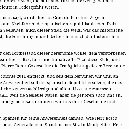
r dieser Stadt, die mit Solidarität im Herzen gehandelt
eeleute in Todesgefahr waren.
wie man sagt, wurde hier in Grau du Roi ohne Zögern
ich aus Nachfahren des spanischen republikanischen Exils
 Seeleuten, auch dieser Stadt, die weiß, was das historische
ist, die Forschungen und Recherchen nach der historischen
r den Fortbestand dieser Zeremonie wollte, dem verstorbenen
n-Pierre Bas, für seine Initiative 1977 zu diese Stele, und
Pierre Denis Gozioso für die Ermöglichung dieser Zeremonie.
eschichte 2011 entdeckt, und seit dem bemühen wir uns, an
 Anwesenheit soll die spanische Republik ersetzen, die das
liche Art vernachlässigt und allein lässt. Die Matrosen
AC, weil sie Seeleute waren, aber sie gehören auch uns an,
, und gemeinsam erinnern wir uns ihrer Geschichte und
n Spanien für seine Anwesenheit danken. Wie Herr Bosch
 neue Generalkonsul Spaniens mit Sitz in Montpellier, Herr