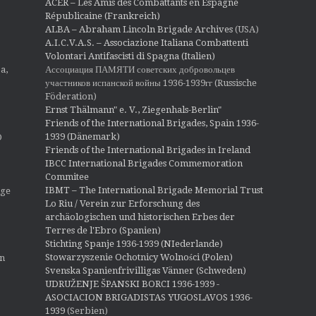
ACER – Les Amis des Combattants en Espagne
Républicaine (Frankreich)
ALBA – Abraham Lincoln Brigade Archives
(USA)
A.I.C.V.A.S. – Associazione Italiana Combattenti
Volontari Antifascisti di Spagna (Italien)
Ассоциация ПАМЯТИ советских добровольцев
a,
участников испанской войны 1936-1939гг (Russische
Föderation)
Ernst Thälmann" e. V., Ziegenhals-Berlin"
Friends of the International Brigades, Spain 1936-
1939 (Dänemark)
O
Friends of the International Brigades in Ireland
IBCC International Brigades Commemoration
Commitee
IBMT – The International Brigade Memorial Trust
ige
Lo Riu / Verein zur Erforschung des
archäologischen und historischen Erbes der
Terres de l'Ebro (Spanien)
Stichting Spanje 1936-1939 (NIederlande)
Stowarzyszenie Ochotnicy Wolności (Polen)
en
Svenska Spanienfrivilligas Vänner (Schweden)
UDRUŽENJE ŠPANSKI BORCI 1936-1939 -
ASOCIACION BRIGADISTAS YUGOSLAVOS 1936-
1939
(Serbien)