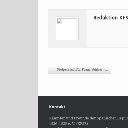
Redaktion KF
Post navigation
←
Stolperstein für Franz Vehlow –…
Kontakt
Kämpfer und Freunde der Spanischen Repub
1936–1939 e. V. (KFSR)