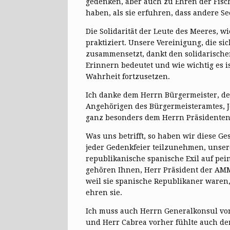
gedenken, aber auch zu Ehren der Fische
haben, als sie erfuhren, dass andere S
Die Solidarität der Leute des Meeres, 
praktiziert. Unsere Vereinigung, die s
zusammensetzt, dankt den solidarischen
Erinnern bedeutet und wie wichtig es 
Wahrheit fortzusetzen.
Ich danke dem Herrn Bürgermeister, de
Angehörigen des Bürgermeisteramtes, Jea
ganz besonders dem Herrn Präsidenten 
Was uns betrifft, so haben wir diese G
jeder Gedenkfeier teilzunehmen, unsere
republikanische spanische Exil auf pein
gehören Ihnen, Herr Präsident der AMM
weil sie spanische Republikaner waren
ehren sie.
Ich muss auch Herrn Generalkonsul vo
und Herr Cabrea vorher fühlte auch der