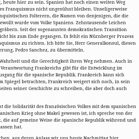
, heute hier zu sein. Spanien hat noch einen weiten Weg
es Franquismus nicht ungesühnt bleiben. Unseligerweise
quistischen Folterern, die Namen von denjenigen, die die
 gewollt wurde vom Volke Spaniens. Zehntausende Leichen
räbern. Seit der sogenannten demokratischen Transition
icht bis zum Ende gegangen. Es fehlt ein Nürnberger Prozess
quismus zu richten. Ich bitte Sie, Herr Generalkonsul, diesen
erung, Pedro Sanchez, zu übermitteln.
 Wahrheit und die Gerechtigkeit ihren Weg nehmen. Auch in
e Verantwortung Frankreichs gibt für die Entwicklung im
usgang für die spanische Republik. Frankreich kann sich
Spiegel betrachten, Frankreich weigert sich noch, in sein
eiten seiner Geschichte zu schreiben, die aber doch auch
t die Solidarität des französischen Volkes mit dem spanischen
anischen Krieg ohne Makel gewesen ist, ich spreche von der
t, die auf gemeine Weise die spanische Republik während und
assen hat.
hen, aus deren Anlass wir uns heute Nachmittag hier