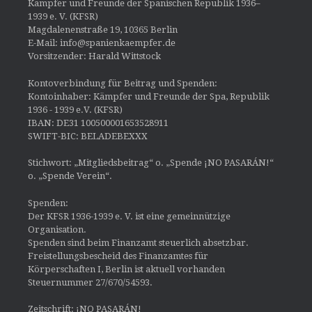
Kämpfer und Freunde der Spanischen Republik 1936–
1939 e. V. (KFSR)
Magdalenenstraße 19, 10365 Berlin
E-Mail: info@spanienkaempfer.de
Vorsitzender: Harald Wittstock
Kontoverbindung für Beitrag und Spenden:
Kontoinhaber: Kämpfer und Freunde der Spa, Republik
1936 - 1939 e.V. (KFSR)
IBAN: DE31 100500001653528911
SWIFT-BIC: BELADEBEXXX
Stichwort: „Mitgliedsbeitrag“ o. „Spende ¡NO PASARÁN!“
o. „Spende Verein“.
Spenden:
Der KFSR 1936-1939 e. V. ist eine gemeinnützige
Organisation.
Spenden sind beim Finanzamt steuerlich absetzbar.
Freistellungsbescheid des Finanzamtes für
Körperschaften I, Berlin ist aktuell vorhanden
Steuernummer 27/670/54593.
Zeitschrift: ¡NO PASARÁN!