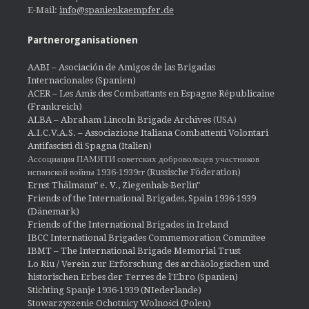
E-Mail:
info@spanienkaempfer.de
Partnerorganisationen
AABI – Asociación de Amigos de las Brigadas
Internacionales (Spanien)
ACER – Les Amis des Combattants en Espagne Républicaine
(Frankreich)
ALBA – Abraham Lincoln Brigade Archives
(USA)
A.I.C.V.A.S. – Associazione Italiana Combattenti Volontari
Antifascisti di Spagna (Italien)
Ассоциация ПАМЯТИ советских добровольцев участников
испанской войны 1936-1939гг (Russische Föderation)
Ernst Thälmann" e. V., Ziegenhals-Berlin"
Friends of the International Brigades, Spain 1936-1939
(Dänemark)
Friends of the International Brigades in Ireland
IBCC International Brigades Commemoration Commitee
IBMT – The International Brigade Memorial Trust
Lo Riu / Verein zur Erforschung des archäologischen und
historischen Erbes der Terres de l'Ebro (Spanien)
Stichting Spanje 1936-1939 (NIederlande)
Stowarzyszenie Ochotnicy Wolności (Polen)