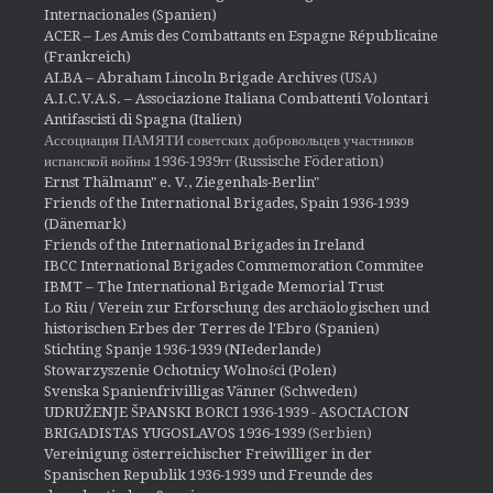
Internacionales (Spanien)
ACER – Les Amis des Combattants en Espagne Républicaine
(Frankreich)
ALBA – Abraham Lincoln Brigade Archives
(USA)
A.I.C.V.A.S. – Associazione Italiana Combattenti Volontari
Antifascisti di Spagna (Italien)
Ассоциация ПАМЯТИ советских добровольцев участников
испанской войны 1936-1939гг (Russische Föderation)
Ernst Thälmann" e. V., Ziegenhals-Berlin"
Friends of the International Brigades, Spain 1936-1939
(Dänemark)
Friends of the International Brigades in Ireland
IBCC International Brigades Commemoration Commitee
IBMT – The International Brigade Memorial Trust
Lo Riu / Verein zur Erforschung des archäologischen und
historischen Erbes der Terres de l'Ebro (Spanien)
Stichting Spanje 1936-1939 (NIederlande)
Stowarzyszenie Ochotnicy Wolności (Polen)
Svenska Spanienfrivilligas Vänner (Schweden)
UDRUŽENJE ŠPANSKI BORCI 1936-1939 - ASOCIACION
BRIGADISTAS YUGOSLAVOS 1936-1939
(Serbien)
Vereinigung österreichischer Freiwilliger in der
Spanischen Republik 1936-1939 und Freunde des