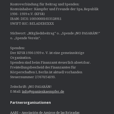
Kontoverbindung für Beitrag und Spenden:
Kontoinhaber: Kämpfer und Freunde der Spa, Republik
1936 - 1939 e.V. (KFSR)
IBAN: DE31 100500001653528911
SWIFT-BIC: BELADEBEXXX
Stichwort: „Mitgliedsbeitrag“ o. „Spende ¡NO PASARÁN!“
o. „Spende Verein“.
Spenden:
Der KFSR 1936-1939 e. V. ist eine gemeinnützige
Organisation.
Spenden sind beim Finanzamt steuerlich absetzbar.
Freistellungsbescheid des Finanzamtes für
Körperschaften I, Berlin ist aktuell vorhanden
Steuernummer 27/670/54593.
Zeitschrift: ¡NO PASARÁN!
E-Mail:
info@spanienkaempfer.de
Partnerorganisationen
AABI – Asociación de Amigos de las Brigadas