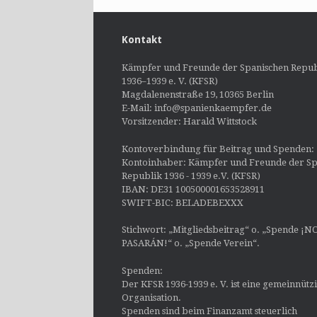
Kontakt
Kämpfer und Freunde der Spanischen Repub
1936–1939 e. V. (KFSR)
Magdalenenstraße 19, 10365 Berlin
E-Mail: info@spanienkaempfer.de
Vorsitzender: Harald Wittstock
Kontoverbindung für Beitrag und Spenden:
Kontoinhaber: Kämpfer und Freunde der Sp
Republik 1936 - 1939 e.V. (KFSR)
IBAN: DE31 100500001653528911
SWIFT-BIC: BELADEBEXXX
Stichwort: „Mitgliedsbeitrag“ o. „Spende ¡N
PASARÁN!“ o. „Spende Verein“.
Spenden:
Der KFSR 1936-1939 e. V. ist eine gemeinnütz
Organisation.
Spenden sind beim Finanzamt steuerlich