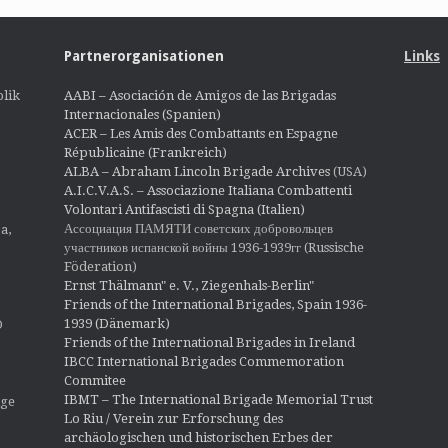
Partnerorganisationen
Links
lik
AABI – Asociación de Amigos de las Brigadas
Internacionales (Spanien)
ACER – Les Amis des Combattants en Espagne
Républicaine (Frankreich)
ALBA – Abraham Lincoln Brigade Archives
(USA)
A.I.C.V.A.S. – Associazione Italiana Combattenti
Volontari Antifascisti di Spagna (Italien)
Ассоциация ПАМЯТИ советских добровольцев
a,
участников испанской войны 1936-1939гг (Russische
Föderation)
Ernst Thälmann" e. V., Ziegenhals-Berlin"
Friends of the International Brigades, Spain 1936-
1939 (Dänemark)
O
Friends of the International Brigades in Ireland
IBCC International Brigades Commemoration
Commitee
IBMT – The International Brigade Memorial Trust
ige
Lo Riu / Verein zur Erforschung des
archäologischen und historischen Erbes der