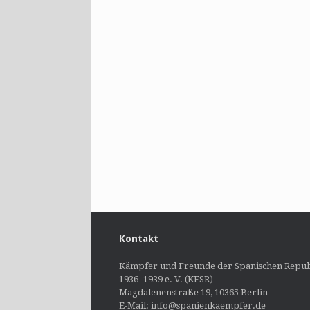
Kontakt
Kämpfer und Freunde der Spanischen Repub
1936–1939 e. V. (KFSR)
Magdalenenstraße 19, 10365 Berlin
E-Mail: info@spanienkaempfer.de