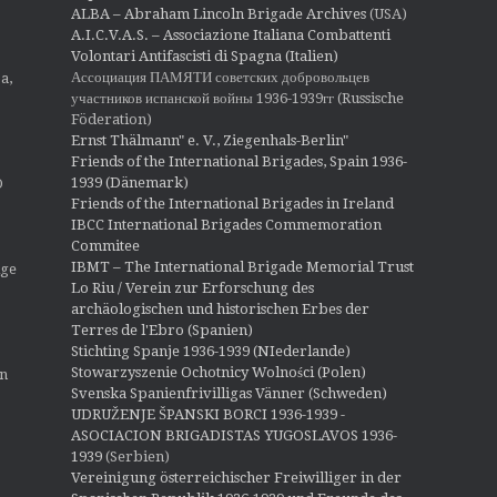
a
ALBA – Abraham Lincoln Brigade Archives
(USA)
t
A.I.C.V.A.S. – Associazione Italiana Combattenti
i
Volontari Antifascisti di Spagna (Italien)
o
Ассоциация ПАМЯТИ советских добровольцев
a,
n
участников испанской войны 1936-1939гг (Russische
Föderation)
Ernst Thälmann" e. V., Ziegenhals-Berlin"
Friends of the International Brigades, Spain 1936-
1939 (Dänemark)
O
Friends of the International Brigades in Ireland
IBCC International Brigades Commemoration
Commitee
IBMT – The International Brigade Memorial Trust
ige
Lo Riu / Verein zur Erforschung des
archäologischen und historischen Erbes der
Terres de l'Ebro (Spanien)
Stichting Spanje 1936-1939 (NIederlande)
Stowarzyszenie Ochotnicy Wolności (Polen)
en
Svenska Spanienfrivilligas Vänner (Schweden)
UDRUŽENJE ŠPANSKI BORCI 1936-1939 -
ASOCIACION BRIGADISTAS YUGOSLAVOS 1936-
1939
(Serbien)
Vereinigung österreichischer Freiwilliger in der