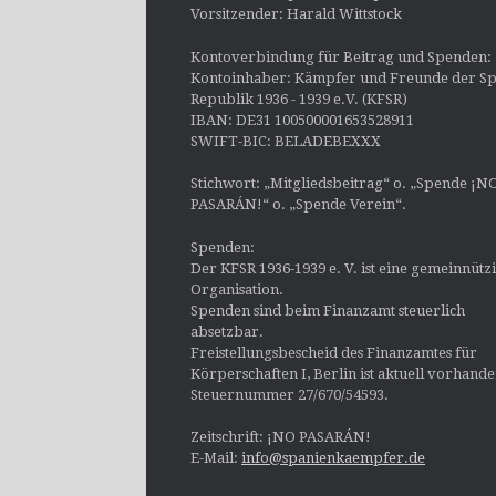
Vorsitzender: Harald Wittstock
Kontoverbindung für Beitrag und Spenden:
Kontoinhaber: Kämpfer und Freunde der Sp
Republik 1936 - 1939 e.V. (KFSR)
IBAN: DE31 100500001653528911
SWIFT-BIC: BELADEBEXXX
Stichwort: „Mitgliedsbeitrag“ o. „Spende ¡N
PASARÁN!“ o. „Spende Verein“.
Spenden:
Der KFSR 1936-1939 e. V. ist eine gemeinnütz
Organisation.
Spenden sind beim Finanzamt steuerlich
absetzbar.
Freistellungsbescheid des Finanzamtes für
Körperschaften I, Berlin ist aktuell vorhand
Steuernummer 27/670/54593.
Zeitschrift: ¡NO PASARÁN!
E-Mail:
info@spanienkaempfer.de