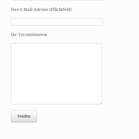
a
t
Ihre E-Mail-Adresse (Pflichtfeld)
i
o
n
Ihr Terminhinweis