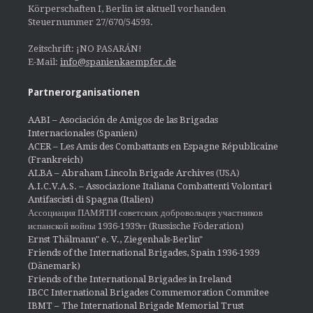
Körperschaften I, Berlin ist aktuell vorhanden
Steuernummer 27/670/54593.
Zeitschrift: ¡NO PASARÁN!
E-Mail:
info@spanienkaempfer.de
Partnerorganisationen
AABI – Asociación de Amigos de las Brigadas
Internacionales (Spanien)
ACER – Les Amis des Combattants en Espagne Républicaine
(Frankreich)
ALBA – Abraham Lincoln Brigade Archives
(USA)
A.I.C.V.A.S. – Associazione Italiana Combattenti Volontari
Antifascisti di Spagna (Italien)
Ассоциация ПАМЯТИ советских добровольцев участников
испанской войны 1936-1939гг (Russische Föderation)
Ernst Thälmann" e. V., Ziegenhals-Berlin"
Friends of the International Brigades, Spain 1936-1939
(Dänemark)
Friends of the International Brigades in Ireland
IBCC International Brigades Commemoration Commitee
IBMT – The International Brigade Memorial Trust