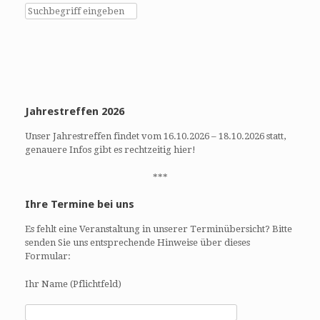
h
h
e
t
u
e
n
n
d
-
A
N
n
a
Jahrestreffen 2026
s
v
i
i
Unser Jahrestreffen findet vom 16.10.2026 – 18.10.2026 statt,
c
g
genauere Infos gibt es rechtzeitig hier!
h
a
t
t
***
e
i
Ihre Termine bei uns
n
o
,
n
Es fehlt eine Veranstaltung in unserer Terminübersicht? Bitte
N
senden Sie uns entsprechende Hinweise über dieses
a
Formular:
v
Ihr Name (Pflichtfeld)
i
g