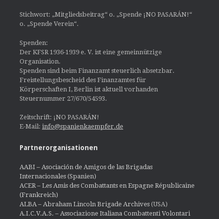
Stichwort: „Mitgliedsbeitrag“ o. „Spende ¡NO PASARÁN!“
o. „Spende Verein“.
Spenden:
Der KFSR 1936-1939 e. V. ist eine gemeinnützige
Organisation.
Spenden sind beim Finanzamt steuerlich absetzbar.
Freistellungsbescheid des Finanzamtes für
Körperschaften I, Berlin ist aktuell vorhanden
Steuernummer 27/670/54593.
Zeitschrift: ¡NO PASARÁN!
E-Mail:
info@spanienkaempfer.de
Partnerorganisationen
AABI – Asociación de Amigos de las Brigadas
Internacionales (Spanien)
ACER – Les Amis des Combattants en Espagne Républicaine
(Frankreich)
ALBA – Abraham Lincoln Brigade Archives
(USA)
A.I.C.V.A.S. – Associazione Italiana Combattenti Volontari