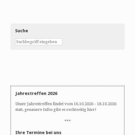
n
n
n
g
g
.
e
A
n
n
S
s
Suche
u
i
c
c
h
h
e
t
u
e
n
n
d
-
A
N
n
a
s
v
Jahrestreffen 2026
i
i
Unser Jahrestreffen findet vom 16.10.2026 – 18.10.2026
c
g
statt, genauere Infos gibt es rechtzeitig hier!
h
a
t
t
***
e
i
Ihre Termine bei uns
n
o