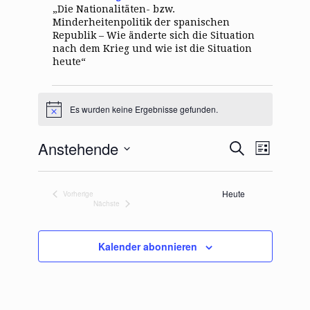
„Die Nationalitäten- bzw.
Minderheitenpolitik der spanischen
Republik – Wie änderte sich die Situation
nach dem Krieg und wie ist die Situation
heute“
Veranstaltungen
Es wurden keine Ergebnisse gefunden.
H
i
n
V
V
Anstehende
S
w
L
e
e
e
u
i
D
i
r
c
r
s
s
a
h
a
a
t
Heute
Vorherige
t
e
Veranstaltungen
n
n
Nächste
e
u
Veranstaltungen
s
s
m
t
t
w
Kalender abonnieren
a
a
ä
l
l
h
t
t
l
u
u
e