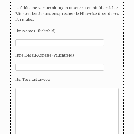
,
n
Es fehlt eine Veranstaltung in unserer Terminübersicht?
N
Bitte senden Sie uns entsprechende Hinweise über dieses
a
Formular:
v
i
Ihr Name (Pflichtfeld)
g
a
t
Ihre E-Mail-Adresse (Pflichtfeld)
i
o
n
Ihr Terminhinweis