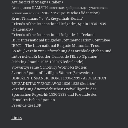
Antifascisti di Spagna (Italien)
Ассоциация ПАМЯТИ советских добровольцев участников
испанской войны 1936-1939гг (Russische Föderation)
Ernst Thälmann" e. V., Ziegenhals-Berlin"
Friends of the International Brigades, Spain 1936-1939
(Dänemark)
Friends of the International Brigades in Ireland
IBCC International Brigades Commemoration Commitee
IBMT – The International Brigade Memorial Trust
Lo Riu / Verein zur Erforschung des archäologischen und
historischen Erbes der Terres de l'Ebro (Spanien)
Stichting Spanje 1936-1939 (NIederlande)
Stowarzyszenie Ochotnicy Wolności (Polen)
Svenska Spanienfrivilligas Vänner (Schweden)
UDRUŽENJE ŠPANSKI BORCI 1936-1939 - ASOCIACION
BRIGADISTAS YUGOSLAVOS 1936-1939
(Serbien)
Vereinigung österreichischer Freiwilliger in der
Spanischen Republik 1936-1939 und Freunde des
demokratischen Spanien
Freunde des IISR
Links