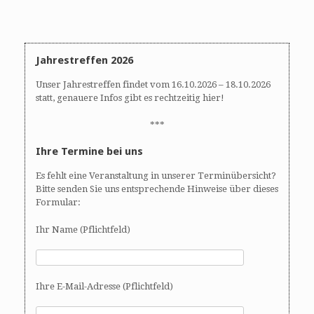
A
N
n
a
s
v
i
i
Jahrestreffen 2026
c
g
h
a
Unser Jahrestreffen findet vom 16.10.2026 – 18.10.2026
t
t
statt, genauere Infos gibt es rechtzeitig hier!
e
i
n
o
***
,
n
Ihre Termine bei uns
N
a
Es fehlt eine Veranstaltung in unserer Terminübersicht?
v
Bitte senden Sie uns entsprechende Hinweise über dieses
i
Formular:
g
Ihr Name (Pflichtfeld)
a
t
i
o
Ihre E-Mail-Adresse (Pflichtfeld)
n