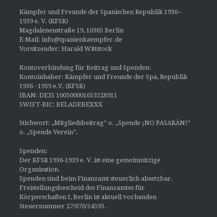
Kämpfer und Freunde der Spanischen Republik 1936–
1939 e. V. (KFSR)
Magdalenenstraße 19, 10365 Berlin
E-Mail: info@spanienkaempfer.de
Vorsitzender: Harald Wittstock
Kontoverbindung für Beitrag und Spenden:
Kontoinhaber: Kämpfer und Freunde der Spa, Republik
1936 - 1939 e.V. (KFSR)
IBAN: DE31 100500001653528911
SWIFT-BIC: BELADEBEXXX
Stichwort: „Mitgliedsbeitrag“ o. „Spende ¡NO PASARÁN!“
o. „Spende Verein“.
Spenden:
Der KFSR 1936-1939 e. V. ist eine gemeinnützige
Organisation.
Spenden sind beim Finanzamt steuerlich absetzbar.
Freistellungsbescheid des Finanzamtes für
Körperschaften I, Berlin ist aktuell vorhanden
Steuernummer 27/670/54593.