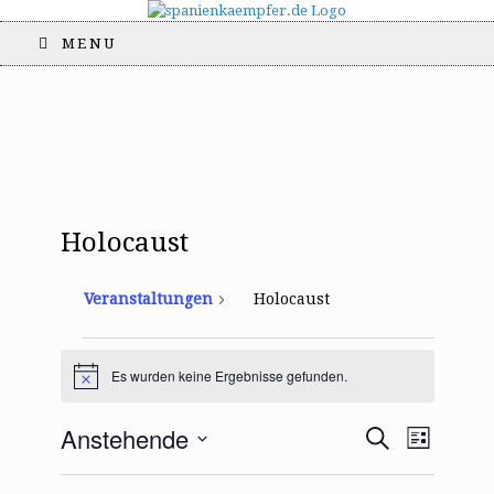
MENU
Holocaust
Veranstaltungen
Holocaust
Veranstaltungen
Es wurden keine Ergebnisse gefunden.
H
i
n
V
V
Anstehende
S
w
L
e
e
e
u
i
D
i
r
c
r
s
s
a