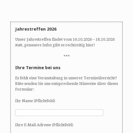
n
n
d
-
A
N
n
a
s
v
Jahrestreffen 2026
i
i
Unser Jahrestreffen findet vom 16.10.2026 – 18.10.2026
c
g
statt, genauere Infos gibt es rechtzeitig hier!
h
a
t
t
***
e
i
Ihre Termine bei uns
n
o
,
n
Es fehlt eine Veranstaltung in unserer Terminübersicht?
N
Bitte senden Sie uns entsprechende Hinweise über dieses
a
Formular:
v
i
Ihr Name (Pflichtfeld)
g
a
t
Ihre E-Mail-Adresse (Pflichtfeld)
i