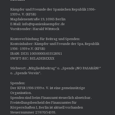
Kämpfer und Freunde der Spanischen Republik 1936–
1939 e. V. (KFSR)
Magdalenenstraße 19, 10365 Berlin
E-Mail: info@spanienkaempfer.de
Vorsitzender: Harald Wittstock
Kontoverbindung für Beitrag und Spenden:
Kontoinhaber: Kämpfer und Freunde der Spa, Republik
1936 - 1939 e.V. (KFSR)
IBAN: DE31 100500001653528911
SWIFT-BIC: BELADEBEXXX
Stichwort: „Mitgliedsbeitrag“ o. „Spende ¡NO PASARÁN!“
o. „Spende Verein“.
Spenden:
Der KFSR 1936-1939 e. V. ist eine gemeinnützige
Organisation.
Spenden sind beim Finanzamt steuerlich absetzbar.
Freistellungsbescheid des Finanzamtes für
Körperschaften I, Berlin ist aktuell vorhanden
Steuernummer 27/670/54593.