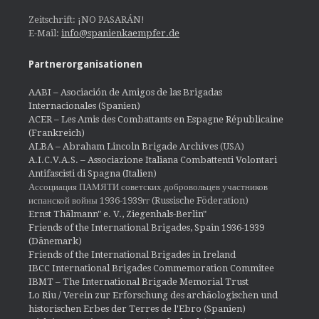
Zeitschrift: ¡NO PASARÁN!
E-Mail:
info@spanienkaempfer.de
Partnerorganisationen
AABI – Asociación de Amigos de las Brigadas
Internacionales (Spanien)
ACER – Les Amis des Combattants en Espagne Républicaine
(Frankreich)
ALBA – Abraham Lincoln Brigade Archives
(USA)
A.I.C.V.A.S. – Associazione Italiana Combattenti Volontari
Antifascisti di Spagna (Italien)
Ассоциация ПАМЯТИ советских добровольцев участников
испанской войны 1936-1939гг (Russische Föderation)
Ernst Thälmann" e. V., Ziegenhals-Berlin"
Friends of the International Brigades, Spain 1936-1939
(Dänemark)
Friends of the International Brigades in Ireland
IBCC International Brigades Commemoration Commitee
IBMT – The International Brigade Memorial Trust
Lo Riu / Verein zur Erforschung des archäologischen und
historischen Erbes der Terres de l'Ebro (Spanien)