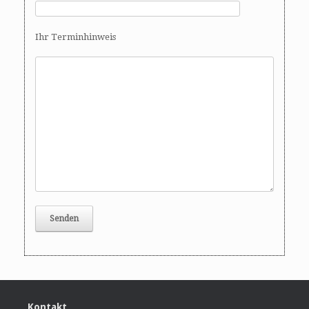
o
n
Ihr Terminhinweis
Kontakt