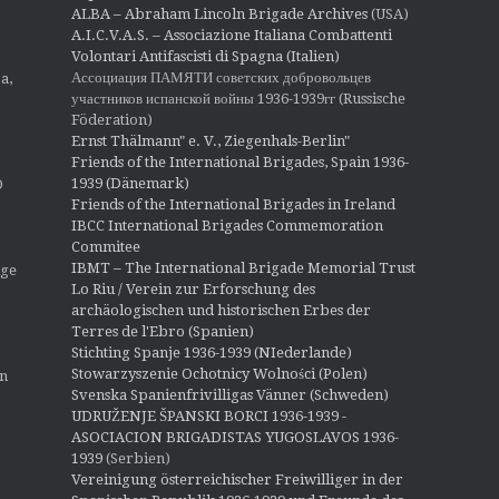
o
ALBA – Abraham Lincoln Brigade Archives
(USA)
n
A.I.C.V.A.S. – Associazione Italiana Combattenti
Volontari Antifascisti di Spagna (Italien)
Ассоциация ПАМЯТИ советских добровольцев
a,
участников испанской войны 1936-1939гг (Russische
Föderation)
Ernst Thälmann" e. V., Ziegenhals-Berlin"
Friends of the International Brigades, Spain 1936-
1939 (Dänemark)
O
Friends of the International Brigades in Ireland
IBCC International Brigades Commemoration
Commitee
IBMT – The International Brigade Memorial Trust
ige
Lo Riu / Verein zur Erforschung des
archäologischen und historischen Erbes der
Terres de l'Ebro (Spanien)
Stichting Spanje 1936-1939 (NIederlande)
Stowarzyszenie Ochotnicy Wolności (Polen)
en
Svenska Spanienfrivilligas Vänner (Schweden)
UDRUŽENJE ŠPANSKI BORCI 1936-1939 -
ASOCIACION BRIGADISTAS YUGOSLAVOS 1936-
1939
(Serbien)
Vereinigung österreichischer Freiwilliger in der