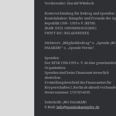
Vorsitzender: Harald Wittstock
Kontoverbindung für Beitrag und Spenden:
Kontoinhaber: Kämpfer und Freunde der Sp
Republik 1936 - 1939 e.V. (KFSR)
IBAN: DE31 100500001653528911
SWIFT-BIC: BELADEBEXXX
Stichwort: „Mitgliedsbeitrag“ o. „Spende ¡N
PASARÁN!“ o. „Spende Verein“.
Spenden:
Der KFSR 1936-1939 e. V. ist eine gemeinnütz
Organisation.
Spenden sind beim Finanzamt steuerlich
absetzbar.
Freistellungsbescheid des Finanzamtes für
Körperschaften I, Berlin ist aktuell vorhand
Steuernummer 27/670/54593.
Zeitschrift: ¡NO PASARÁN!
E-Mail:
info@spanienkaempfer.de