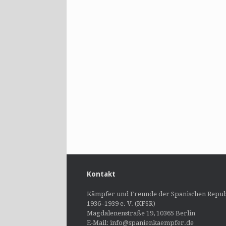
Kontakt
Kämpfer und Freunde der Spanischen Repub
1936–1939 e. V. (KFSR)
Magdalenenstraße 19, 10365 Berlin
E-Mail: info@spanienkaempfer.de