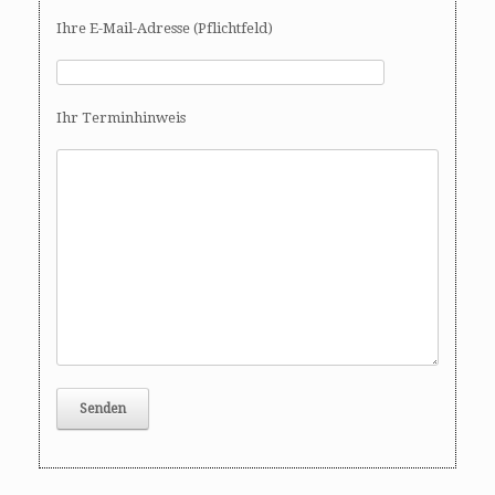
t
Ihre E-Mail-Adresse (Pflichtfeld)
i
o
n
Ihr Terminhinweis