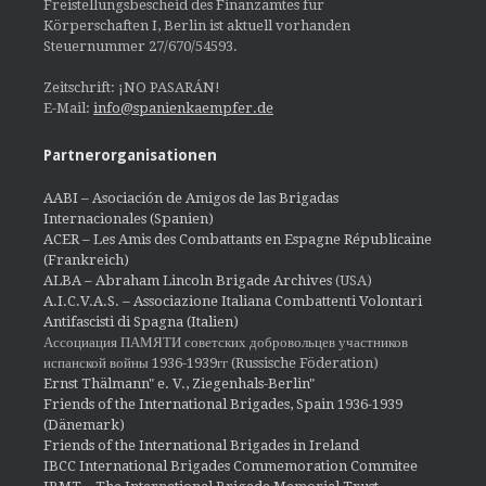
Freistellungsbescheid des Finanzamtes für
Körperschaften I, Berlin ist aktuell vorhanden
Steuernummer 27/670/54593.
Zeitschrift: ¡NO PASARÁN!
E-Mail:
info@spanienkaempfer.de
Partnerorganisationen
AABI – Asociación de Amigos de las Brigadas
Internacionales (Spanien)
ACER – Les Amis des Combattants en Espagne Républicaine
(Frankreich)
ALBA – Abraham Lincoln Brigade Archives
(USA)
A.I.C.V.A.S. – Associazione Italiana Combattenti Volontari
Antifascisti di Spagna (Italien)
Ассоциация ПАМЯТИ советских добровольцев участников
испанской войны 1936-1939гг (Russische Föderation)
Ernst Thälmann" e. V., Ziegenhals-Berlin"
Friends of the International Brigades, Spain 1936-1939
(Dänemark)
Friends of the International Brigades in Ireland
IBCC International Brigades Commemoration Commitee