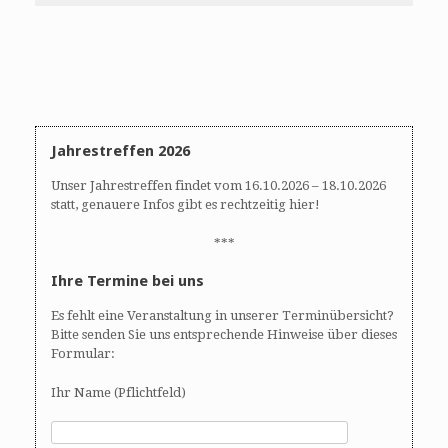
e
t
u
e
n
n
d
-
A
N
n
a
s
v
Jahrestreffen 2026
i
i
Unser Jahrestreffen findet vom 16.10.2026 – 18.10.2026
c
g
statt, genauere Infos gibt es rechtzeitig hier!
h
a
t
t
***
e
i
Ihre Termine bei uns
n
o
,
n
Es fehlt eine Veranstaltung in unserer Terminübersicht?
N
Bitte senden Sie uns entsprechende Hinweise über dieses
a
Formular:
v
i
Ihr Name (Pflichtfeld)
g
a