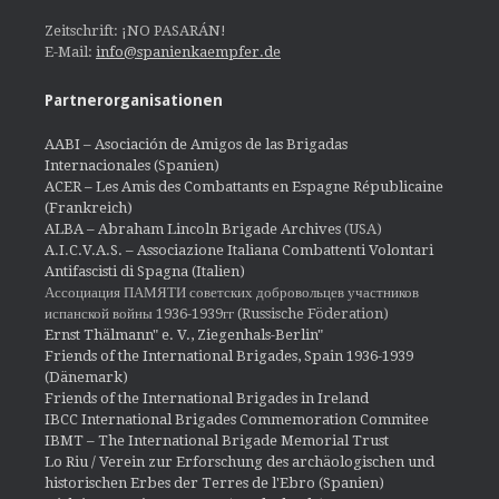
Zeitschrift: ¡NO PASARÁN!
E-Mail:
info@spanienkaempfer.de
Partnerorganisationen
AABI – Asociación de Amigos de las Brigadas
Internacionales (Spanien)
ACER – Les Amis des Combattants en Espagne Républicaine
(Frankreich)
ALBA – Abraham Lincoln Brigade Archives
(USA)
A.I.C.V.A.S. – Associazione Italiana Combattenti Volontari
Antifascisti di Spagna (Italien)
Ассоциация ПАМЯТИ советских добровольцев участников
испанской войны 1936-1939гг (Russische Föderation)
Ernst Thälmann" e. V., Ziegenhals-Berlin"
Friends of the International Brigades, Spain 1936-1939
(Dänemark)
Friends of the International Brigades in Ireland
IBCC International Brigades Commemoration Commitee
IBMT – The International Brigade Memorial Trust
Lo Riu / Verein zur Erforschung des archäologischen und
historischen Erbes der Terres de l'Ebro (Spanien)