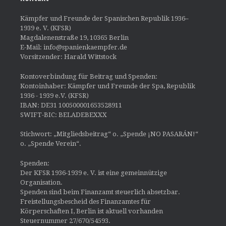
Kämpfer und Freunde der Spanischen Republik 1936–
1939 e. V. (KFSR)
Magdalenenstraße 19, 10365 Berlin
E-Mail: info@spanienkaempfer.de
Vorsitzender: Harald Wittstock
Kontoverbindung für Beitrag und Spenden:
Kontoinhaber: Kämpfer und Freunde der Spa, Republik
1936 - 1939 e.V. (KFSR)
IBAN: DE31 100500001653528911
SWIFT-BIC: BELADEBEXXX
Stichwort: „Mitgliedsbeitrag“ o. „Spende ¡NO PASARÁN!“
o. „Spende Verein“.
Spenden:
Der KFSR 1936-1939 e. V. ist eine gemeinnützige
Organisation.
Spenden sind beim Finanzamt steuerlich absetzbar.
Freistellungsbescheid des Finanzamtes für
Körperschaften I, Berlin ist aktuell vorhanden
Steuernummer 27/670/54593.