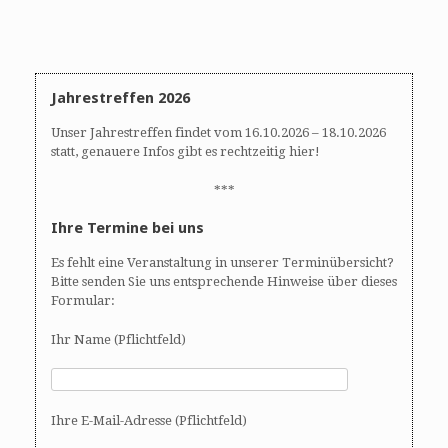
n
n
d
-
A
N
n
a
s
v
Jahrestreffen 2026
i
i
Unser Jahrestreffen findet vom 16.10.2026 – 18.10.2026
c
g
statt, genauere Infos gibt es rechtzeitig hier!
h
a
t
t
***
e
i
Ihre Termine bei uns
n
o
,
n
Es fehlt eine Veranstaltung in unserer Terminübersicht?
N
Bitte senden Sie uns entsprechende Hinweise über dieses
a
Formular:
v
i
Ihr Name (Pflichtfeld)
g
a
t
Ihre E-Mail-Adresse (Pflichtfeld)
i