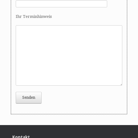
o
n
Ihr Terminhinweis
Kontakt