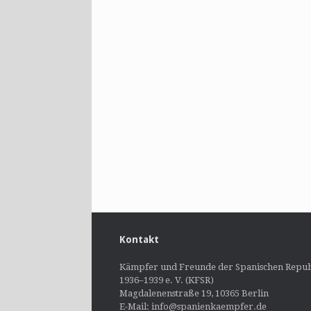
Kontakt
Kämpfer und Freunde der Spanischen Repub
1936–1939 e. V. (KFSR)
Magdalenenstraße 19, 10365 Berlin
E-Mail: info@spanienkaempfer.de