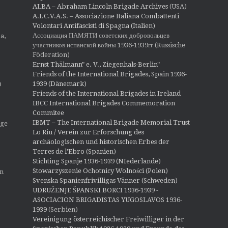
o
ALBA – Abraham Lincoln Brigade Archives
(USA)
n
A.I.C.V.A.S. – Associazione Italiana Combattenti
Volontari Antifascisti di Spagna (Italien)
Ассоциация ПАМЯТИ советских добровольцев
a,
участников испанской войны 1936-1939гг (Russische
Föderation)
Ernst Thälmann" e. V., Ziegenhals-Berlin"
Friends of the International Brigades, Spain 1936-
1939 (Dänemark)
O
Friends of the International Brigades in Ireland
IBCC International Brigades Commemoration
Commitee
IBMT – The International Brigade Memorial Trust
ige
Lo Riu / Verein zur Erforschung des
archäologischen und historischen Erbes der
Terres de l'Ebro (Spanien)
Stichting Spanje 1936-1939 (NIederlande)
Stowarzyszenie Ochotnicy Wolności (Polen)
en
Svenska Spanienfrivilligas Vänner (Schweden)
UDRUŽENJE ŠPANSKI BORCI 1936-1939 -
ASOCIACION BRIGADISTAS YUGOSLAVOS 1936-
1939
(Serbien)
Vereinigung österreichischer Freiwilliger in der