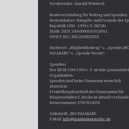
Vorsitzender: Harald Wittstock
Kontoverbindung für Beitrag und Spenden:
Kontoinhaber: Kämpfer und Freunde der Sp
Republik 1936 - 1939 e.V. (KFSR)
IBAN: DE31 100500001653528911
SWIFT-BIC: BELADEBEXXX
Stichwort: „Mitgliedsbeitrag“ o. „Spende ¡N
PASARÁN!“ o. „Spende Verein“.
Spenden:
Der KFSR 1936-1939 e. V. ist eine gemeinnütz
Organisation.
Spenden sind beim Finanzamt steuerlich
absetzbar.
Freistellungsbescheid des Finanzamtes für
Körperschaften I, Berlin ist aktuell vorhand
Steuernummer 27/670/54593.
Zeitschrift: ¡NO PASARÁN!
E-Mail:
info@spanienkaempfer.de