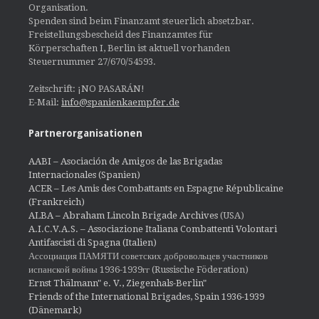
Organisation.
Spenden sind beim Finanzamt steuerlich absetzbar.
Freistellungsbescheid des Finanzamtes für
Körperschaften I, Berlin ist aktuell vorhanden
Steuernummer 27/670/54593.
Zeitschrift: ¡NO PASARÁN!
E-Mail:
info@spanienkaempfer.de
Partnerorganisationen
AABI – Asociación de Amigos de las Brigadas
Internacionales (Spanien)
ACER – Les Amis des Combattants en Espagne Républicaine
(Frankreich)
ALBA – Abraham Lincoln Brigade Archives
(USA)
A.I.C.V.A.S. – Associazione Italiana Combattenti Volontari
Antifascisti di Spagna (Italien)
Ассоциация ПАМЯТИ советских добровольцев участников
испанской войны 1936-1939гг (Russische Föderation)
Ernst Thälmann" e. V., Ziegenhals-Berlin"
Friends of the International Brigades, Spain 1936-1939
(Dänemark)