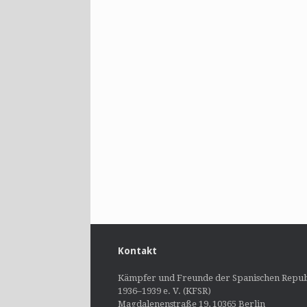
Kontakt
Kämpfer und Freunde der Spanischen Repub
1936–1939 e. V. (KFSR)
Magdalenenstraße 19, 10365 Berlin