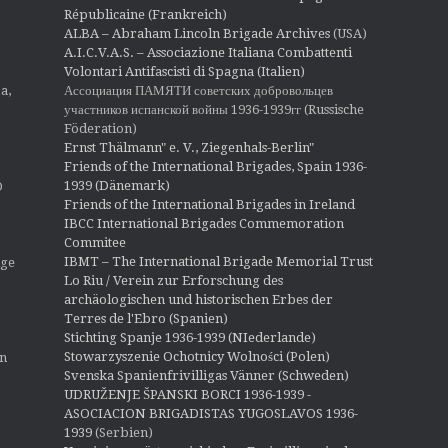
Républicaine (Frankreich)
ALBA – Abraham Lincoln Brigade Archives
(USA)
A.I.C.V.A.S. – Associazione Italiana Combattenti
Volontari Antifascisti di Spagna (Italien)
Ассоциация ПАМЯТИ советских добровольцев
a,
участников испанской войны 1936-1939гг (Russische
Föderation)
Ernst Thälmann" e. V., Ziegenhals-Berlin"
Friends of the International Brigades, Spain 1936-
1939 (Dänemark)
O
Friends of the International Brigades in Ireland
IBCC International Brigades Commemoration
Commitee
IBMT – The International Brigade Memorial Trust
ige
Lo Riu / Verein zur Erforschung des
archäologischen und historischen Erbes der
Terres de l'Ebro (Spanien)
Stichting Spanje 1936-1939 (NIederlande)
Stowarzyszenie Ochotnicy Wolności (Polen)
en
Svenska Spanienfrivilligas Vänner (Schweden)
UDRUŽENJE ŠPANSKI BORCI 1936-1939 -
ASOCIACION BRIGADISTAS YUGOSLAVOS 1936-
1939
(Serbien)