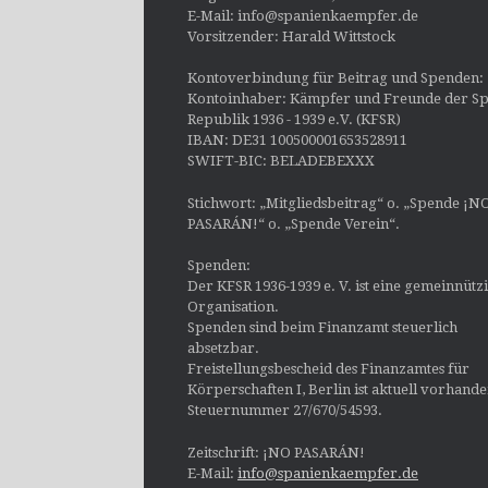
E-Mail: info@spanienkaempfer.de
Vorsitzender: Harald Wittstock
Kontoverbindung für Beitrag und Spenden:
Kontoinhaber: Kämpfer und Freunde der Sp
Republik 1936 - 1939 e.V. (KFSR)
IBAN: DE31 100500001653528911
SWIFT-BIC: BELADEBEXXX
Stichwort: „Mitgliedsbeitrag“ o. „Spende ¡N
PASARÁN!“ o. „Spende Verein“.
Spenden:
Der KFSR 1936-1939 e. V. ist eine gemeinnütz
Organisation.
Spenden sind beim Finanzamt steuerlich
absetzbar.
Freistellungsbescheid des Finanzamtes für
Körperschaften I, Berlin ist aktuell vorhand
Steuernummer 27/670/54593.
Zeitschrift: ¡NO PASARÁN!
E-Mail:
info@spanienkaempfer.de