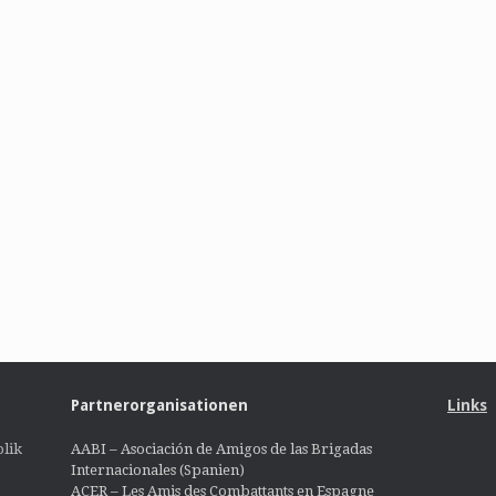
Partnerorganisationen
Links
lik
AABI – Asociación de Amigos de las Brigadas
Internacionales (Spanien)
ACER – Les Amis des Combattants en Espagne