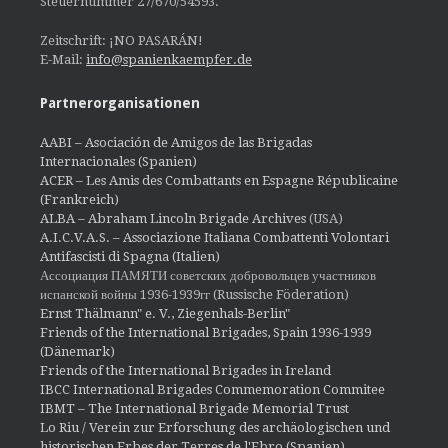
Steuernummer 27/670/54593.
Zeitschrift: ¡NO PASARÁN!
E-Mail:
info@spanienkaempfer.de
Partnerorganisationen
AABI – Asociación de Amigos de las Brigadas
Internacionales (Spanien)
ACER – Les Amis des Combattants en Espagne Républicaine
(Frankreich)
ALBA – Abraham Lincoln Brigade Archives
(USA)
A.I.C.V.A.S. – Associazione Italiana Combattenti Volontari
Antifascisti di Spagna (Italien)
Ассоциация ПАМЯТИ советских добровольцев участников
испанской войны 1936-1939гг (Russische Föderation)
Ernst Thälmann" e. V., Ziegenhals-Berlin"
Friends of the International Brigades, Spain 1936-1939
(Dänemark)
Friends of the International Brigades in Ireland
IBCC International Brigades Commemoration Commitee
IBMT – The International Brigade Memorial Trust
Lo Riu / Verein zur Erforschung des archäologischen und
historischen Erbes der Terres de l'Ebro (Spanien)