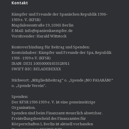
Kontakt
Kämpfer und Freunde der Spanischen Republik 1936–
1939 e. V. (KFSR)
Magdalenenstraße 19, 10365 Berlin
E-Mail: info@spanienkaempfer.de
Vorsitzender: Harald Wittstock
Kontoverbindung für Beitrag und Spenden:
Kontoinhaber: Kämpfer und Freunde der Spa, Republik
1936 - 1939 e.V. (KFSR)
IBAN: DE31 100500001653528911
SWIFT-BIC: BELADEBEXXX
Stichwort: „Mitgliedsbeitrag“ o. „Spende ¡NO PASARÁN!“
o. „Spende Verein“.
Spenden:
Der KFSR 1936-1939 e. V. ist eine gemeinnützige
Organisation.
Spenden sind beim Finanzamt steuerlich absetzbar.
Freistellungsbescheid des Finanzamtes für
Körperschaften I, Berlin ist aktuell vorhanden