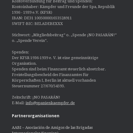
Kontoverbindung für Beitrag und Spenden:
Kontoinhaber: Kämpfer und Freunde der Spa, Republik
1936 - 1939 e.V. (KFSR)
IBAN: DE31 100500001653528911
SWIFT-BIC: BELADEBEXXX
Stichwort: „Mitgliedsbeitrag“ o. „Spende ¡NO PASARÁN!“
o. „Spende Verein“.
Spenden:
Der KFSR 1936-1939 e. V. ist eine gemeinnützige
Organisation.
Spenden sind beim Finanzamt steuerlich absetzbar.
Freistellungsbescheid des Finanzamtes für
Körperschaften I, Berlin ist aktuell vorhanden
Steuernummer 27/670/54593.
Zeitschrift: ¡NO PASARÁN!
E-Mail:
info@spanienkaempfer.de
Partnerorganisationen
AABI – Asociación de Amigos de las Brigadas