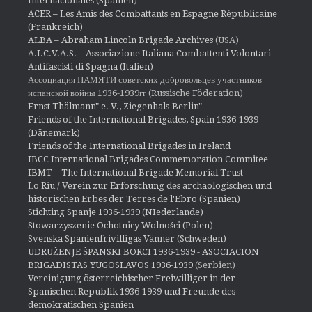
Internacionales (Spanien)
ACER – Les Amis des Combattants en Espagne Républicaine
(Frankreich)
ALBA – Abraham Lincoln Brigade Archives
(USA)
A.I.C.V.A.S. – Associazione Italiana Combattenti Volontari
Antifascisti di Spagna (Italien)
Ассоциация ПАМЯТИ советских добровольцев участников
испанской войны 1936-1939гг (Russische Föderation)
Ernst Thälmann" e. V., Ziegenhals-Berlin"
Friends of the International Brigades, Spain 1936-1939
(Dänemark)
Friends of the International Brigades in Ireland
IBCC International Brigades Commemoration Commitee
IBMT – The International Brigade Memorial Trust
Lo Riu / Verein zur Erforschung des archäologischen und
historischen Erbes der Terres de l'Ebro (Spanien)
Stichting Spanje 1936-1939 (NIederlande)
Stowarzyszenie Ochotnicy Wolności (Polen)
Svenska Spanienfrivilligas Vänner (Schweden)
UDRUŽENJE ŠPANSKI BORCI 1936-1939 - ASOCIACION
BRIGADISTAS YUGOSLAVOS 1936-1939
(Serbien)
Vereinigung österreichischer Freiwilliger in der
Spanischen Republik 1936-1939 und Freunde des
demokratischen Spanien