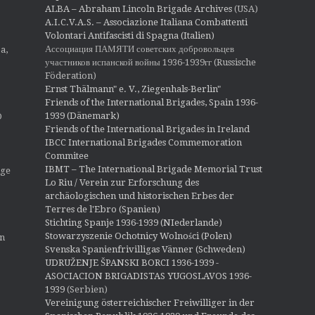
ALBA – Abraham Lincoln Brigade Archives
(USA)
A.I.C.V.A.S. – Associazione Italiana Combattenti
Volontari Antifascisti di Spagna (Italien)
Ассоциация ПАМЯТИ советских добровольцев
a,
участников испанской войны 1936-1939гг (Russische
Föderation)
Ernst Thälmann" e. V., Ziegenhals-Berlin"
Friends of the International Brigades, Spain 1936-
1939 (Dänemark)
O
Friends of the International Brigades in Ireland
IBCC International Brigades Commemoration
Commitee
IBMT – The International Brigade Memorial Trust
ige
Lo Riu / Verein zur Erforschung des
archäologischen und historischen Erbes der
Terres de l'Ebro (Spanien)
Stichting Spanje 1936-1939 (NIederlande)
Stowarzyszenie Ochotnicy Wolności (Polen)
en
Svenska Spanienfrivilligas Vänner (Schweden)
UDRUŽENJE ŠPANSKI BORCI 1936-1939 -
ASOCIACION BRIGADISTAS YUGOSLAVOS 1936-
1939
(Serbien)
Vereinigung österreichischer Freiwilliger in der