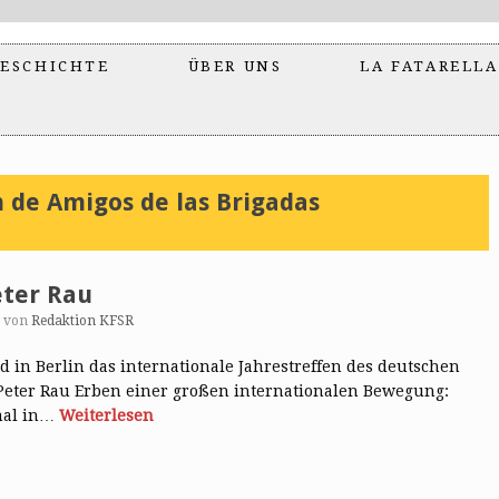
ESCHICHTE
ÜBER UNS
LA FATARELLA
n de Amigos de las Brigadas
eter Rau
von
Redaktion KFSR
in Berlin das internationale Jahrestreffen des deutschen
Peter Rau Erben einer großen internationalen Bewegung:
mal in…
Weiterlesen