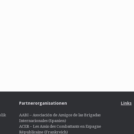
Partnerorganisationen
Links
lik
AABI – Asociación de Amigos de las Brigadas
Internacionales (Spanien)
ACER – Les Amis des Combattants en Espagne
Républicaine (Frankreich)