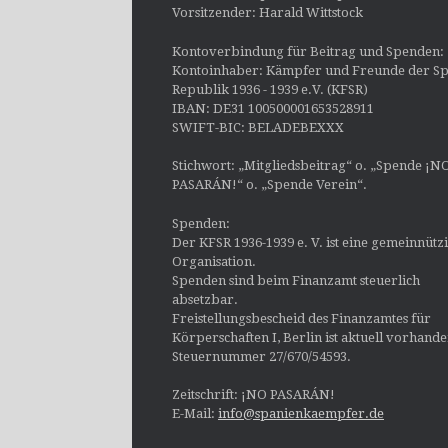
Vorsitzender: Harald Wittstock
Kontoverbindung für Beitrag und Spenden:
Kontoinhaber: Kämpfer und Freunde der Sp
Republik 1936 - 1939 e.V. (KFSR)
IBAN: DE31 100500001653528911
SWIFT-BIC: BELADEBEXXX
Stichwort: „Mitgliedsbeitrag“ o. „Spende ¡N
PASARÁN!“ o. „Spende Verein“.
Spenden:
Der KFSR 1936-1939 e. V. ist eine gemeinnütz
Organisation.
Spenden sind beim Finanzamt steuerlich
absetzbar.
Freistellungsbescheid des Finanzamtes für
Körperschaften I, Berlin ist aktuell vorhand
Steuernummer 27/670/54593.
Zeitschrift: ¡NO PASARÁN!
E-Mail:
info@spanienkaempfer.de