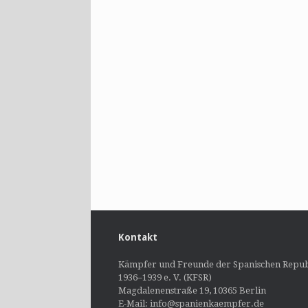
Kontakt
Kämpfer und Freunde der Spanischen Repub
1936–1939 e. V. (KFSR)
Magdalenenstraße 19, 10365 Berlin
E-Mail: info@spanienkaempfer.de