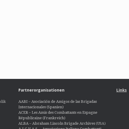
Partnerorganisationen
Links
lik
AABI – Asociación de Amigos de las Brigadas
Internacionales (Spanien)
ACER – Les Amis des Combattants en Espagne
Républicaine (Frankreich)
ALBA – Abraham Lincoln Brigade Archives
(USA)
A.I.C.V.A.S. – Associazione Italiana Combattenti