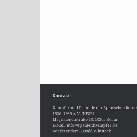
Kontakt
Kämpfer und Freunde der Spanischen Repub
1936–1939 e. V. (KFSR)
Magdalenenstraße 19, 10365 Berlin
E-Mail: info@spanienkaempfer.de
Vorsitzender: Harald Wittstock