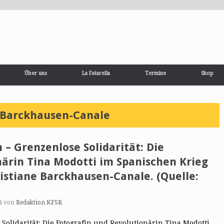
Über uns
La Fatarella
Termine
Shop
 Barckhausen-Canale
 – Grenzenlose Solidarität: Die
närin Tina Modotti im Spanischen Krieg
ristiane Barckhausen-Canale. (Quelle:
6
von
Redaktion KFSR
Solidarität: Die Fotografin und Revolutionärin Tina Modotti