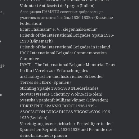
Volontari Antifascisti di Spagna (Italien)
Ассоциация ПАМЯТИ советских добровольцев
a,
участников испанской войны 1936-1939гг (Russische
Föderation)
Ernst Thälmann" e. V., Ziegenhals-Berlin"
Friends of the International Brigades, Spain 1936-
1939 (Dänemark)
O
Friends of the International Brigades in Ireland
IBCC International Brigades Commemoration
Commitee
IBMT – The International Brigade Memorial Trust
ige
Lo Riu / Verein zur Erforschung des
archäologischen und historischen Erbes der
Terres de l'Ebro (Spanien)
Stichting Spanje 1936-1939 (NIederlande)
Stowarzyszenie Ochotnicy Wolności (Polen)
en
Svenska Spanienfrivilligas Vänner (Schweden)
UDRUŽENJE ŠPANSKI BORCI 1936-1939 -
ASOCIACION BRIGADISTAS YUGOSLAVOS 1936-
1939
(Serbien)
Vereinigung österreichischer Freiwilliger in der
Spanischen Republik 1936-1939 und Freunde des
demokratischen Spanien