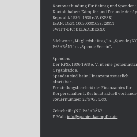
Kontoverbindung für Beitrag und Spenden:
Kontoinhaber: Kämpfer und Freunde der Sp
Republik 1936 - 1939 e.V. (KFSR)
IBAN: DE31 100500001653528911
SWIFT-BIC: BELADEBEXXX
Stichwort: „Mitgliedsbeitrag“ o. „Spende ¡N
PASARÁN!“ o. „Spende Verein“.
Spenden:
Der KFSR 1936-1939 e. V. ist eine gemeinnütz
Organisation.
Spenden sind beim Finanzamt steuerlich
absetzbar.
Freistellungsbescheid des Finanzamtes für
Körperschaften I, Berlin ist aktuell vorhand
Steuernummer 27/670/54593.
Zeitschrift: ¡NO PASARÁN!
E-Mail:
info@spanienkaempfer.de