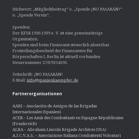
Stichwort: „Mitgliedsbeitrag“ o. „Spende ¡NO PASARÁN!“
o. „Spende Verein“.
Spenden:
Der KFSR 1936-1939 e. V. ist eine gemeinnützige
Organisation.
Spenden sind beim Finanzamt steuerlich absetzbar.
Freistellungsbescheid des Finanzamtes für
Körperschaften I, Berlin ist aktuell vorhanden
Steuernummer 27/670/54593.
Zeitschrift: ¡NO PASARÁN!
E-Mail:
info@spanienkaempfer.de
Partnerorganisationen
AABI – Asociación de Amigos de las Brigadas
Internacionales (Spanien)
ACER – Les Amis des Combattants en Espagne Républicaine
(Frankreich)
ALBA – Abraham Lincoln Brigade Archives
(USA)
A.I.C.V.A.S. – Associazione Italiana Combattenti Volontari