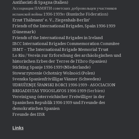
Antifascisti di Spagna (Italien)
Ассоциация ПАМЯТИ советских добровольцев участников
испанской войны 1936-1939гг (Russische Föderation)
Ernst Thälmann" e. V., Ziegenhals-Berlin"
Friends of the International Brigades, Spain 1936-1939
(Dänemark)
Friends of the International Brigades in Ireland
IBCC International Brigades Commemoration Commitee
IBMT – The International Brigade Memorial Trust
Lo Riu / Verein zur Erforschung des archäologischen und
historischen Erbes der Terres de l'Ebro (Spanien)
Stichting Spanje 1936-1939 (NIederlande)
Stowarzyszenie Ochotnicy Wolności (Polen)
Svenska Spanienfrivilligas Vänner (Schweden)
UDRUŽENJE ŠPANSKI BORCI 1936-1939 - ASOCIACION
BRIGADISTAS YUGOSLAVOS 1936-1939
(Serbien)
Vereinigung österreichischer Freiwilliger in der
Spanischen Republik 1936-1939 und Freunde des
demokratischen Spanien
Freunde des IISR
Links