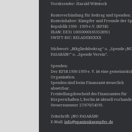
Vorsitzender: Harald Wittstock
Kontoverbindung für Beitrag und Spenden:
Kontoinhaber: Kämpfer und Freunde der Sp
Republik 1936 - 1939 e.V. (KFSR)
IBAN: DE31 100500001653528911
SWIFT-BIC: BELADEBEXXX
Stichwort: „Mitgliedsbeitrag“ o. „Spende ¡N
PASARÁN!“ o. „Spende Verein“.
Spenden:
Der KFSR 1936-1939 e. V. ist eine gemeinnütz
Organisation.
Spenden sind beim Finanzamt steuerlich
absetzbar.
Freistellungsbescheid des Finanzamtes für
Körperschaften I, Berlin ist aktuell vorhand
Steuernummer 27/670/54593.
Zeitschrift: ¡NO PASARÁN!
E-Mail:
info@spanienkaempfer.de