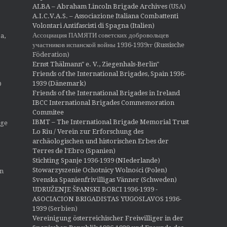
ALBA – Abraham Lincoln Brigade Archives
(USA)
A.I.C.V.A.S. – Associazione Italiana Combattenti
Volontari Antifascisti di Spagna (Italien)
Ассоциация ПАМЯТИ советских добровольцев
a,
участников испанской войны 1936-1939гг (Russische
Föderation)
Ernst Thälmann" e. V., Ziegenhals-Berlin"
Friends of the International Brigades, Spain 1936-
1939 (Dänemark)
O
Friends of the International Brigades in Ireland
IBCC International Brigades Commemoration
Commitee
IBMT – The International Brigade Memorial Trust
ige
Lo Riu / Verein zur Erforschung des
archäologischen und historischen Erbes der
Terres de l'Ebro (Spanien)
Stichting Spanje 1936-1939 (NIederlande)
Stowarzyszenie Ochotnicy Wolności (Polen)
en
Svenska Spanienfrivilligas Vänner (Schweden)
UDRUŽENJE ŠPANSKI BORCI 1936-1939 -
ASOCIACION BRIGADISTAS YUGOSLAVOS 1936-
1939
(Serbien)
Vereinigung österreichischer Freiwilliger in der