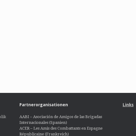
Partnerorganisationen
Links
lik
AABI – Asociación de Amigos de las Brigadas
Internacionales (Spanien)
ACER – Les Amis des Combattants en Espagne
Républicaine (Frankreich)