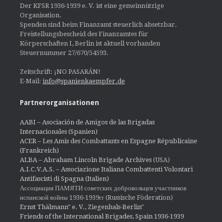
Der KFSR 1936-1939 e. V. ist eine gemeinnützige
Organisation.
Spenden sind beim Finanzamt steuerlich absetzbar.
Freistellungsbescheid des Finanzamtes für
Körperschaften I, Berlin ist aktuell vorhanden
Steuernummer 27/670/54593.
Zeitschrift: ¡NO PASARÁN!
E-Mail:
info@spanienkaempfer.de
Partnerorganisationen
AABI – Asociación de Amigos de las Brigadas
Internacionales (Spanien)
ACER – Les Amis des Combattants en Espagne Républicaine
(Frankreich)
ALBA – Abraham Lincoln Brigade Archives
(USA)
A.I.C.V.A.S. – Associazione Italiana Combattenti Volontari
Antifascisti di Spagna (Italien)
Ассоциация ПАМЯТИ советских добровольцев участников
испанской войны 1936-1939гг (Russische Föderation)
Ernst Thälmann" e. V., Ziegenhals-Berlin"
Friends of the International Brigades, Spain 1936-1939