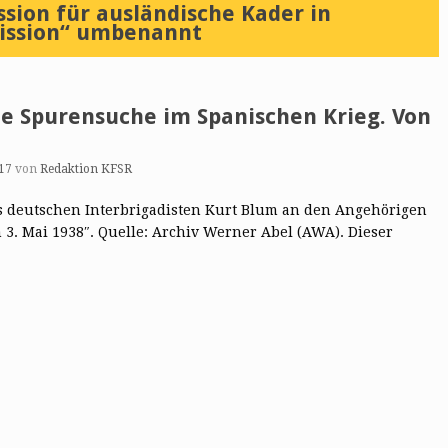
sion für ausländische Kader in
mission“ umbenannt
 Spurensuche im Spanischen Krieg. Von
17
von
Redaktion KFSR
des deutschen Interbrigadisten Kurt Blum an den Angehörigen
 3. Mai 1938″. Quelle: Archiv Werner Abel (AWA). Dieser