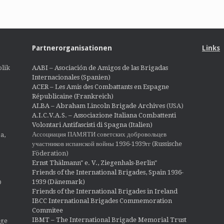
Partnerorganisationen
Links
lik
AABI – Asociación de Amigos de las Brigadas
Internacionales (Spanien)
ACER – Les Amis des Combattants en Espagne
Républicaine (Frankreich)
ALBA – Abraham Lincoln Brigade Archives
(USA)
A.I.C.V.A.S. – Associazione Italiana Combattenti
Volontari Antifascisti di Spagna (Italien)
Ассоциация ПАМЯТИ советских добровольцев
a,
участников испанской войны 1936-1939гг (Russische
Föderation)
Ernst Thälmann" e. V., Ziegenhals-Berlin"
Friends of the International Brigades, Spain 1936-
1939 (Dänemark)
O
Friends of the International Brigades in Ireland
IBCC International Brigades Commemoration
Commitee
IBMT – The International Brigade Memorial Trust
ige