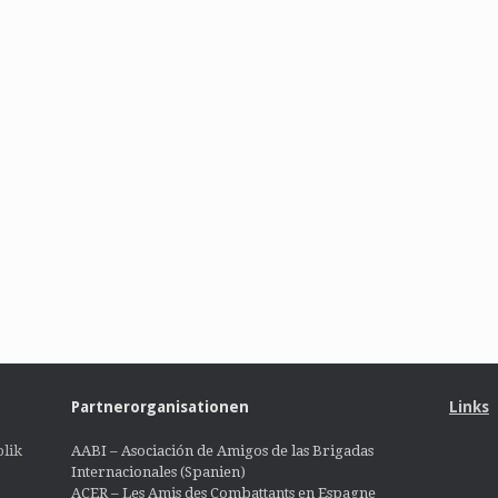
Partnerorganisationen
Links
lik
AABI – Asociación de Amigos de las Brigadas
Internacionales (Spanien)
ACER – Les Amis des Combattants en Espagne