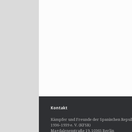
Kontakt
Kämpfer und Freunde der Spanischen Repub
1936–1939 e. V. (KFSR)
Magdalenenstraße 19, 10365 Berlin