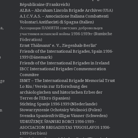
Républicaine (Frankreich)
ALBA – Abraham Lincoln Brigade Archives
(USA)
A.I.C.V.A.S. – Associazione Italiana Combattenti
Volontari Antifascisti di Spagna (Italien)
Ассоциация ПАМЯТИ советских добровольцев
a,
участников испанской войны 1936-1939гг (Russische
Föderation)
Ernst Thälmann" e. V., Ziegenhals-Berlin"
Friends of the International Brigades, Spain 1936-
1939 (Dänemark)
O
Friends of the International Brigades in Ireland
IBCC International Brigades Commemoration
Commitee
IBMT – The International Brigade Memorial Trust
ige
Lo Riu / Verein zur Erforschung des
archäologischen und historischen Erbes der
Terres de l'Ebro (Spanien)
Stichting Spanje 1936-1939 (NIederlande)
Stowarzyszenie Ochotnicy Wolności (Polen)
en
Svenska Spanienfrivilligas Vänner (Schweden)
UDRUŽENJE ŠPANSKI BORCI 1936-1939 -
ASOCIACION BRIGADISTAS YUGOSLAVOS 1936-
1939
(Serbien)