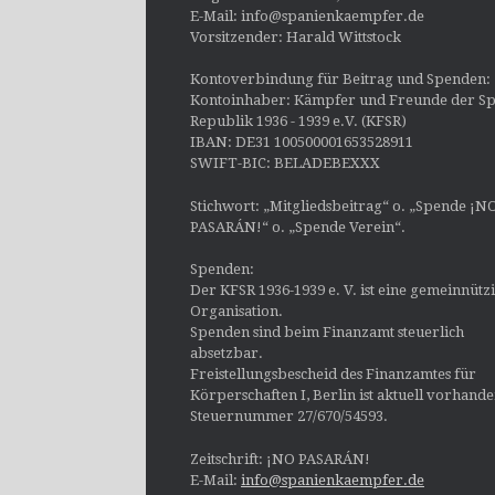
E-Mail: info@spanienkaempfer.de
Vorsitzender: Harald Wittstock
Kontoverbindung für Beitrag und Spenden:
Kontoinhaber: Kämpfer und Freunde der Sp
Republik 1936 - 1939 e.V. (KFSR)
IBAN: DE31 100500001653528911
SWIFT-BIC: BELADEBEXXX
Stichwort: „Mitgliedsbeitrag“ o. „Spende ¡N
PASARÁN!“ o. „Spende Verein“.
Spenden:
Der KFSR 1936-1939 e. V. ist eine gemeinnütz
Organisation.
Spenden sind beim Finanzamt steuerlich
absetzbar.
Freistellungsbescheid des Finanzamtes für
Körperschaften I, Berlin ist aktuell vorhand
Steuernummer 27/670/54593.
Zeitschrift: ¡NO PASARÁN!
E-Mail:
info@spanienkaempfer.de