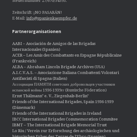
Steuernummer 27/670/54593.
Zeitschrift: ¡NO PASARÁN!
E-Mail:
info@spanienkaempfer.de
Partnerorganisationen
AABI – Asociación de Amigos de las Brigadas
Internacionales (Spanien)
ACER – Les Amis des Combattants en Espagne Républicaine
(Frankreich)
ALBA – Abraham Lincoln Brigade Archives
(USA)
A.I.C.V.A.S. – Associazione Italiana Combattenti Volontari
Antifascisti di Spagna (Italien)
Ассоциация ПАМЯТИ советских добровольцев участников
испанской войны 1936-1939гг (Russische Föderation)
Ernst Thälmann" e. V., Ziegenhals-Berlin"
Friends of the International Brigades, Spain 1936-1939
(Dänemark)
Friends of the International Brigades in Ireland
IBCC International Brigades Commemoration Commitee
IBMT – The International Brigade Memorial Trust
Lo Riu / Verein zur Erforschung des archäologischen und
historischen Erbes der Terres de l'Ebro (Spanien)