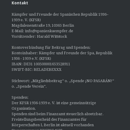
Kontakt
Kämpfer und Freunde der Spanischen Republik 1936–
1939 e. V. (KFSR)
Magdalenenstraße 19, 10365 Berlin
E-Mail: info@spanienkaempfer.de
Vorsitzender: Harald Wittstock
Kontoverbindung für Beitrag und Spenden:
Kontoinhaber: Kämpfer und Freunde der Spa, Republik
1936 - 1939 e.V. (KFSR)
IBAN: DE31 100500001653528911
SWIFT-BIC: BELADEBEXXX
Stichwort: „Mitgliedsbeitrag“ o. „Spende ¡NO PASARÁN!“
o. „Spende Verein“.
Spenden:
Der KFSR 1936-1939 e. V. ist eine gemeinnützige
Organisation.
Spenden sind beim Finanzamt steuerlich absetzbar.
Freistellungsbescheid des Finanzamtes für
Körperschaften I, Berlin ist aktuell vorhanden