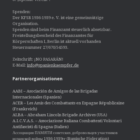
Spenden:
Der KFSR 1936-1939 e. V. ist eine gemeinnützige
Organisation.
Spenden sind beim Finanzamt steuerlich absetzbar.
Freistellungsbescheid des Finanzamtes für
Körperschaften I, Berlin ist aktuell vorhanden
Steuernummer 27/670/54593.
Zeitschrift: ¡NO PASARÁN!
E-Mail:
info@spanienkaempfer.de
Partnerorganisationen
AABI – Asociación de Amigos de las Brigadas
Internacionales (Spanien)
ACER – Les Amis des Combattants en Espagne Républicaine
(Frankreich)
ALBA – Abraham Lincoln Brigade Archives
(USA)
A.I.C.V.A.S. – Associazione Italiana Combattenti Volontari
Antifascisti di Spagna (Italien)
Ассоциация ПАМЯТИ советских добровольцев участников
испанской войны 1936-1939гг (Russische Föderation)