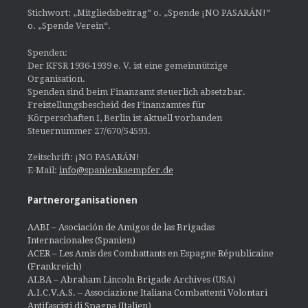
Stichwort: „Mitgliedsbeitrag“ o. „Spende ¡NO PASARÁN!“
o. „Spende Verein“.
Spenden:
Der KFSR 1936-1939 e. V. ist eine gemeinnützige
Organisation.
Spenden sind beim Finanzamt steuerlich absetzbar.
Freistellungsbescheid des Finanzamtes für
Körperschaften I, Berlin ist aktuell vorhanden
Steuernummer 27/670/54593.
Zeitschrift: ¡NO PASARÁN!
E-Mail:
info@spanienkaempfer.de
Partnerorganisationen
AABI – Asociación de Amigos de las Brigadas
Internacionales (Spanien)
ACER – Les Amis des Combattants en Espagne Républicaine
(Frankreich)
ALBA – Abraham Lincoln Brigade Archives
(USA)
A.I.C.V.A.S. – Associazione Italiana Combattenti Volontari
Antifascisti di Spagna (Italien)