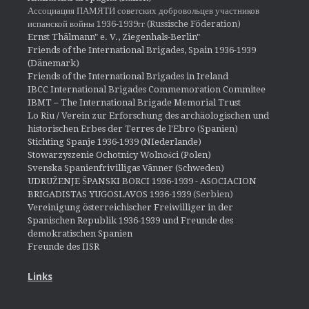
Ассоциация ПАМЯТИ советских добровольцев участников
испанской войны 1936-1939гг (Russische Föderation)
Ernst Thälmann" e. V., Ziegenhals-Berlin"
Friends of the International Brigades, Spain 1936-1939
(Dänemark)
Friends of the International Brigades in Ireland
IBCC International Brigades Commemoration Commitee
IBMT – The International Brigade Memorial Trust
Lo Riu / Verein zur Erforschung des archäologischen und
historischen Erbes der Terres de l'Ebro (Spanien)
Stichting Spanje 1936-1939 (NIederlande)
Stowarzyszenie Ochotnicy Wolności (Polen)
Svenska Spanienfrivilligas Vänner (Schweden)
UDRUŽENJE ŠPANSKI BORCI 1936-1939 - ASOCIACION
BRIGADISTAS YUGOSLAVOS 1936-1939
(Serbien)
Vereinigung österreichischer Freiwilliger in der
Spanischen Republik 1936-1939 und Freunde des
demokratischen Spanien
Freunde des IISR
Links