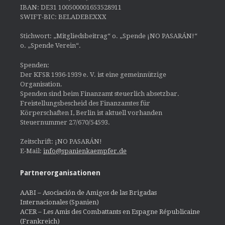
IBAN: DE31 100500001653528911
SWIFT-BIC: BELADEBEXXX
Stichwort: „Mitgliedsbeitrag“ o. „Spende ¡NO PASARÁN!“
o. „Spende Verein“.
Spenden:
Der KFSR 1936-1939 e. V. ist eine gemeinnützige
Organisation.
Spenden sind beim Finanzamt steuerlich absetzbar.
Freistellungsbescheid des Finanzamtes für
Körperschaften I, Berlin ist aktuell vorhanden
Steuernummer 27/670/54593.
Zeitschrift: ¡NO PASARÁN!
E-Mail:
info@spanienkaempfer.de
Partnerorganisationen
AABI – Asociación de Amigos de las Brigadas
Internacionales (Spanien)
ACER – Les Amis des Combattants en Espagne Républicaine
(Frankreich)