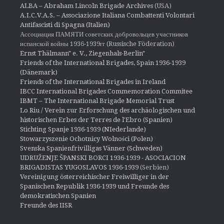
ALBA – Abraham Lincoln Brigade Archives
(USA)
A.I.C.V.A.S. – Associazione Italiana Combattenti Volontari
Antifascisti di Spagna (Italien)
Ассоциация ПАМЯТИ советских добровольцев участников
испанской войны 1936-1939гг (Russische Föderation)
Ernst Thälmann" e. V., Ziegenhals-Berlin"
Friends of the International Brigades, Spain 1936-1939
(Dänemark)
Friends of the International Brigades in Ireland
IBCC International Brigades Commemoration Commitee
IBMT – The International Brigade Memorial Trust
Lo Riu / Verein zur Erforschung des archäologischen und
historischen Erbes der Terres de l'Ebro (Spanien)
Stichting Spanje 1936-1939 (NIederlande)
Stowarzyszenie Ochotnicy Wolności (Polen)
Svenska Spanienfrivilligas Vänner (Schweden)
UDRUŽENJE ŠPANSKI BORCI 1936-1939 - ASOCIACION
BRIGADISTAS YUGOSLAVOS 1936-1939
(Serbien)
Vereinigung österreichischer Freiwilliger in der
Spanischen Republik 1936-1939 und Freunde des
demokratischen Spanien
Freunde des IISR