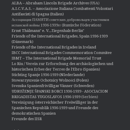
ALBA – Abraham Lincoln Brigade Archives
(USA)
A.I.C.V.A.S. – Associazione Italiana Combattenti Volontari
Antifascisti di Spagna (Italien)
Ассоциация ПАМЯТИ советских добровольцев участников
испанской войны 1936-1939гг (Russische Föderation)
Ernst Thälmann" e. V., Ziegenhals-Berlin"
Friends of the International Brigades, Spain 1936-1939
(Dänemark)
Friends of the International Brigades in Ireland
IBCC International Brigades Commemoration Commitee
IBMT – The International Brigade Memorial Trust
Lo Riu / Verein zur Erforschung des archäologischen und
historischen Erbes der Terres de l'Ebro (Spanien)
Stichting Spanje 1936-1939 (NIederlande)
Stowarzyszenie Ochotnicy Wolności (Polen)
Svenska Spanienfrivilligas Vänner (Schweden)
UDRUŽENJE ŠPANSKI BORCI 1936-1939 - ASOCIACION
BRIGADISTAS YUGOSLAVOS 1936-1939
(Serbien)
Vereinigung österreichischer Freiwilliger in der
Spanischen Republik 1936-1939 und Freunde des
demokratischen Spanien
Freunde des IISR