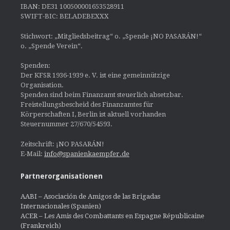
IBAN: DE31 100500001653528911
SWIFT-BIC: BELADEBEXXX
Stichwort: „Mitgliedsbeitrag“ o. „Spende ¡NO PASARÁN!“
o. „Spende Verein“.
Spenden:
Der KFSR 1936-1939 e. V. ist eine gemeinnützige
Organisation.
Spenden sind beim Finanzamt steuerlich absetzbar.
Freistellungsbescheid des Finanzamtes für
Körperschaften I, Berlin ist aktuell vorhanden
Steuernummer 27/670/54593.
Zeitschrift: ¡NO PASARÁN!
E-Mail:
info@spanienkaempfer.de
Partnerorganisationen
AABI – Asociación de Amigos de las Brigadas
Internacionales (Spanien)
ACER – Les Amis des Combattants en Espagne Républicaine
(Frankreich)