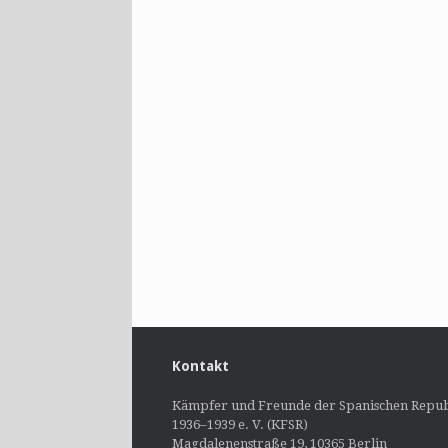
Kontakt
Kämpfer und Freunde der Spanischen Repub
1936–1939 e. V. (KFSR)
Magdalenenstraße 19, 10365 Berlin