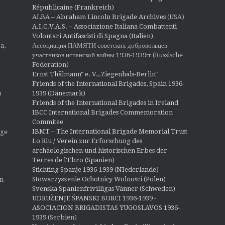
Républicaine (Frankreich)
ALBA – Abraham Lincoln Brigade Archives
(USA)
A.I.C.V.A.S. – Associazione Italiana Combattenti
Volontari Antifascisti di Spagna (Italien)
Ассоциация ПАМЯТИ советских добровольцев
a,
участников испанской войны 1936-1939гг (Russische
Föderation)
Ernst Thälmann" e. V., Ziegenhals-Berlin"
Friends of the International Brigades, Spain 1936-
1939 (Dänemark)
O
Friends of the International Brigades in Ireland
IBCC International Brigades Commemoration
Commitee
IBMT – The International Brigade Memorial Trust
ige
Lo Riu / Verein zur Erforschung des
archäologischen und historischen Erbes der
Terres de l'Ebro (Spanien)
Stichting Spanje 1936-1939 (NIederlande)
Stowarzyszenie Ochotnicy Wolności (Polen)
en
Svenska Spanienfrivilligas Vänner (Schweden)
UDRUŽENJE ŠPANSKI BORCI 1936-1939 -
ASOCIACION BRIGADISTAS YUGOSLAVOS 1936-
1939
(Serbien)