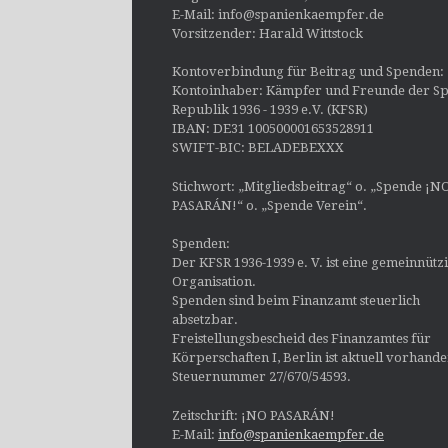
E-Mail: info@spanienkaempfer.de
Vorsitzender: Harald Wittstock
Kontoverbindung für Beitrag und Spenden:
Kontoinhaber: Kämpfer und Freunde der Sp
Republik 1936 - 1939 e.V. (KFSR)
IBAN: DE31 100500001653528911
SWIFT-BIC: BELADEBEXXX
Stichwort: „Mitgliedsbeitrag“ o. „Spende ¡N
PASARÁN!“ o. „Spende Verein“.
Spenden:
Der KFSR 1936-1939 e. V. ist eine gemeinnütz
Organisation.
Spenden sind beim Finanzamt steuerlich
absetzbar.
Freistellungsbescheid des Finanzamtes für
Körperschaften I, Berlin ist aktuell vorhand
Steuernummer 27/670/54593.
Zeitschrift: ¡NO PASARÁN!
E-Mail:
info@spanienkaempfer.de