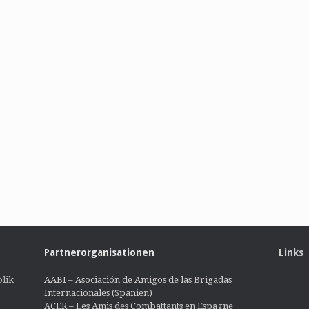
Partnerorganisationen
Links
lik
AABI – Asociación de Amigos de las Brigadas
Internacionales (Spanien)
ACER – Les Amis des Combattants en Espagne